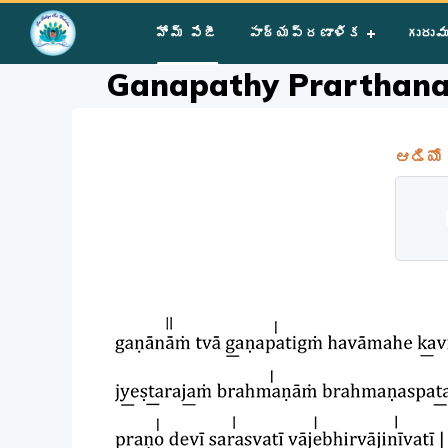
Home
»
Courses
»
Ganapathy Prarthana
హోమ్ పేజీ
పాఠ్యప్రణాళిక
గురువ
Ganapathy Prarthan
ఆడియో
Au
Pla