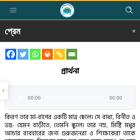
প্রেম
Home
»
Courses
»
Group I
»
Year I
»
Story Telling
»
প্রেম
সম্পর্কিত গল্প
প্রার্থনা
প্রার্থনা
জীবের প্রতি দয়া (১)
জীবের প্রতি দয়া (২)
অডিও
00:00
00:00
প্লেয়ার
কিরণ তার মা-বাপের একটি মাত্র ছেলে। সে বাধ্য, বিনীত ও
ভদ্র- যেমন বাড়ীতে, তেমনি স্কুলে। তার নম্র, মিষ্টি মধুর
আচার ব্যবহারের জন্য গুরুজনেরা ও শিক্ষকেরা তাকে