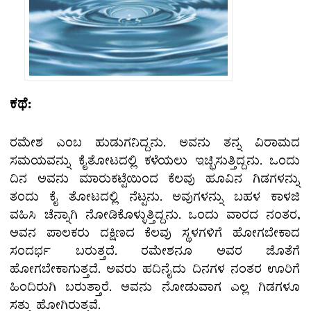
ಅಗ್ನಿ – 1
ಅಗ್ನಿ – 2
ಜಲ [ನೀರು] – 1
ಜಲ – 2
ಕಥೆ:
ಭೂಮಿ – 1
ರಮೇಶ ಎಂಬ ಹುಡುಗನಿದ್ದನು. ಅವನು ತನ್ನ ವಿರಾಮದ
ಭೂಮಿ –2
ಸಮಯವನ್ನು ಕೈತೋಟದಲ್ಲಿ ಕಳೆಯಲು ಇಚ್ಛಿಸುತ್ತಿದ್ದನು. ಒಂದು
ದಿನ ಅವನು ಮಾರುಕಟ್ಟೆಯಿಂದ ಕೆಲವು ಹೂವಿನ ಗಿಡಗಳನ್ನು
FURTHER READING
ತಂದು ಕೈ ತೋಟದಲ್ಲಿ ನೆಟ್ಟನು. ಅವುಗಳನ್ನು ಬಹಳ ಕಾಳಜಿ
ವಹಿಸಿ ಚೆನ್ನಾಗಿ ನೋಡಿಕೊಳ್ಳುತ್ತಿದ್ದನು. ಒಂದು ವಾರದ ನಂತರ,
ಮತ್ತಷ್ಟು
ಅವನ ಪಾಲಕರು ದಕ್ಷಿಣದ ಕೆಲವು ಸ್ಥಳಗಳಿಗೆ ಹೋಗಬೇಕಾದ
ರೆಡ್ಡಿಂಗ್
ಸಂದರ್ಭ ಬರುತ್ತದೆ. ರಮೇಶನೂ ಅವರ ಜೊತೆಗೆ
ಹೋಗಬೇಕಾಗುತ್ತದೆ. ಅವರು ಹದಿನೈದು ದಿನಗಳ ನಂತರ ಊರಿಗೆ
ಹಿಂದಿರುಗಿ ಬರುತ್ತಾರೆ. ಅವನು ನೋಡುವಾಗ ಎಲ್ಲ ಗಿಡಗಳೂ
ಸತ್ತು ಹೋಗಿರುತ್ತವೆ.