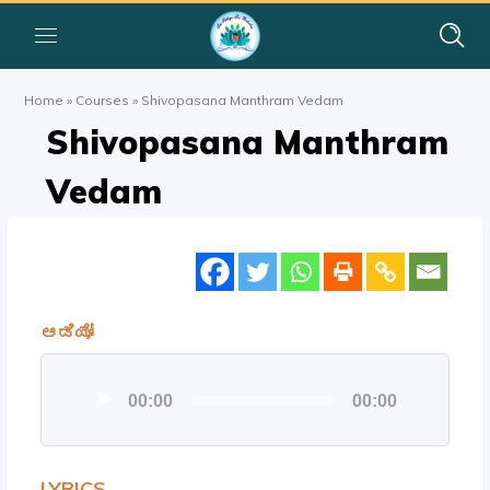
Home
»
Courses
»
Shivopasana Manthram Vedam
Shivopasana Manthram
Vedam
ಆಡಿಯೋ
Audio
00:00
00:00
Player
LYRICS