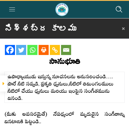
నిశ్శబ్ద కాలము
Home
»
Courses
»
Group I
»
Year III
»
Silent Sitting
»
నిశ్శబ్ద కాలము
నమూనాలు
సానుభూతి
త్వరగా
నిద్రలేవటం.
ఉపాధ్యాయుడు ఇస్తున్న సూచనలను అనుసరించండి….
పారే నీటి సవ్వడి, ప్రకృతి ధ్వనులు,నీటిలో తిమింగలములు
సానుభూతి
నీటిలో చేయు ధ్వనులు మరియు ఇంపైన సంగీతమును
వినండి.
శాంతి
పరిశుభ్రత
(మీకు అవసరమైతే) నేపథ్యంలో మృదువైన సంగీతాన్ని
వినటానికి పెట్టండి..
అన్ని
ప్రాణులను