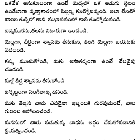
ఒకవేళ అనుకూలంగా ఉంటే మధ్యలో ఒక అడుగు స్థలం
ప్రేమించుట
ఉండేలాగా వృత్తాకారంలో పిల్లల్ని కూర్చోనివ్వండి. అలా లేనిచో
వారిని కుర్చీలో కానీ, సుఖాసనంలో కానీ కూర్చోమనండి.
వెన్నెముకను,తలను నిటారుగా ఉంచండి.
మెల్లగా, దీర్ఘంగా శ్వాసను తీసుకుని, తిరిగి మెల్లగా బయటకు
వదలండి.
కళ్ళు మూసుకోండి, మీకు అసౌకర్యంగా ఉంటే నేలవైపు
చూడండి.
మళ్లీ దీర్ఘ శ్వాసను తీసుకోండి.
నిశ్శబ్దంగా సంగీతాన్ని వినండి.
మీకు తెల్సిన వారు ఎవరైనా ఇబ్బందికి గురవుతుంటే, వారి
గురించి ఆలోచించండి.
మనసులో వారు పడుతున్న బాధను అర్థం చేసుకోవడానికి
ప్రయత్నించండి.