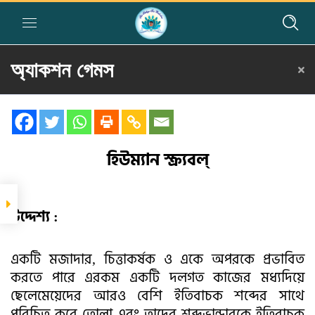
অ্যাকশন গেমস
Home
»
Courses
»
Group I
»
Year II
»
Group Activities
»
অ্যাকশন গেমস
SAMPLE GAMES
ডিং ডং বেল
হিউম্যান স্ক্র‍্যবল্
হিউম্যান স্ক্র‍্যবল্
কর্মের মাধ্যমে খেলা
উদ্দেশ্য :
বানান নিয়ে মজার
খেলা
একটি মজাদার, চিত্তাকর্ষক ও একে অপরকে প্রভাবিত
করতে পারে এরকম একটি দলগত কাজের মধ্যদিয়ে
ছেলেমেয়েদের আরও বেশি ইতিবাচক শব্দের সাথে
পরিচিত করে তোলা এবং তাদের শব্দভান্ডারকে ইতিবাচক