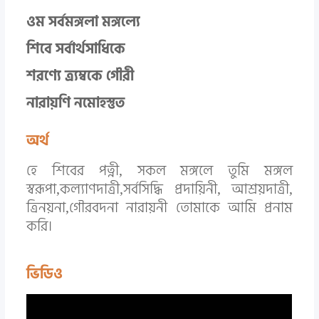
ওম সর্বমঙ্গলা মঙ্গল্যে
শিবে সর্বার্থসাধিকে
শরণ্যে ত্র্যম্বকে গৌরী
নারায়ণি নমোহস্তুত
অর্থ
হে শিবের পত্নী, সকল মঙ্গলে তুমি মঙ্গল
স্বরূপা,কল্যাণদাত্রী,সর্বসিদ্ধি প্রদায়িনী, আশ্রয়দাত্রী,
ত্রিনয়না,গৌরবদনা নারায়নী তোমাকে আমি প্রনাম
করি।
ভিডিও