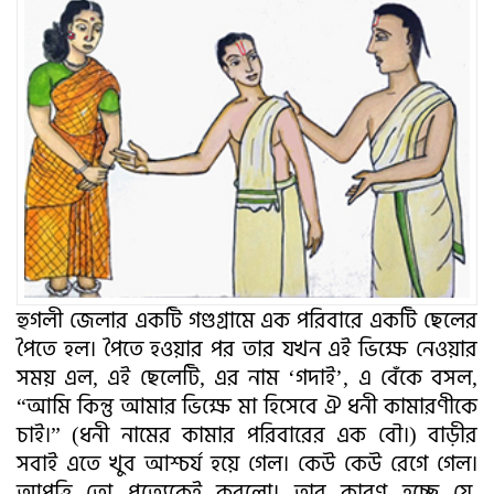
হুগলী জেলার একটি গণ্ডগ্রামে এক পরিবারে একটি ছেলের
পৈতে হল। পৈতে হওয়ার পর তার যখন এই ভিক্ষে নেওয়ার
সময় এল, এই ছেলেটি, এর নাম ‘গদাই’, এ বেঁকে বসল,
“আমি কিন্তু আমার ভিক্ষে মা হিসেবে ঐ ধনী কামারণীকে
চাই।” (ধনী নামের কামার পরিবারের এক বৌ।) বাড়ীর
সবাই এতে খুব আশ্চর্য হয়ে গেল। কেউ কেউ রেগে গেল।
আপত্তি তো প্রত্যেকেই করলো। তার কারণ হচ্ছে যে,