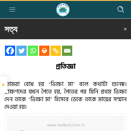
সত্য
Home
»
Courses
»
Group II
»
Year I
»
Story Telling
»
সত্য
সম্পর্কিত গল্প
প্রতিজ্ঞা
প্রতিজ্ঞা
সত্যই ভগবৎ কৃপা
অর্জনে সহায়ক
তোমরা বোধ হয় ‘ভিক্ষা মা’ বলে কথাটা শুনেছ।
ব্রাহ্মণদের যখন পৈতে হয়, পৈতের পর যিনি প্রথম ভিক্ষা
সত্যোপলব্ধি
দেন তাকে ‘ভিক্ষা মা’ হিসেবে ডেকে তাকে মায়ের সম্মান
দেওয়া হয়।