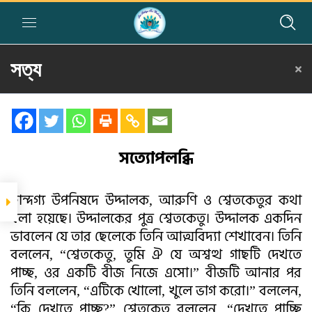
সত্য
Home
»
Courses
»
Group II
»
Year I
»
Story Telling
»
সত্য
সম্পর্কিত গল্প
প্রতিজ্ঞা
সত্যোপলব্ধি
সত্যই ভগবৎ কৃপা
অর্জনে সহায়ক
ছান্দগ্য উপনিষদে উদ্দালক, আরুণি ও শ্বেতকেতুর কথা
বলা হয়েছে। উদ্দালকের পুত্র শ্বেতকেতু। উদ্দালক একদিন
সত্যোপলব্ধি
ভাবলেন যে তার ছেলেকে তিনি আত্মবিদ্যা শেখাবেন। তিনি
বললেন, “শ্বেতকেতু, তুমি ঐ যে অশ্বত্থ গাছটি দেখতে
পাচ্ছ, ওর একটি বীজ নিজে এসো।” বীজটি আনার পর
তিনি বললেন, “এটিকে খোলো, খুলে ভাগ করো।” বললেন,
“কি দেখতে পাচ্ছ?” শ্বেতকেতু বললেন, “দেখতে পাচ্ছি