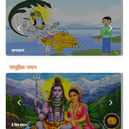
शान्ताकारं
सामूहिक गायन
हे शिव शंकर