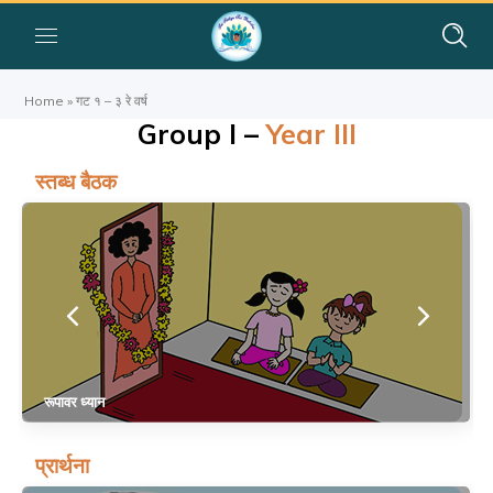
Home
»
गट १ – ३ रे वर्ष
Group I –
Year III
स्तब्ध बैठक
रूपावर ध्यान
प्रार्थना