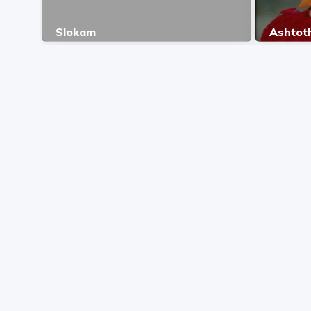
Slokam
Ashtot