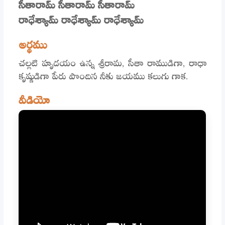
సీతారామ్ సీతారామ్ సీతారామ్
రాధేశ్యామ్ రాధేశ్యామ్ రాధేశ్యామ్
అర్థము
చల్లటి హృదయం ఉన్న శ్రీరామ, సీతా రాముడిగా, రాధా
కృష్ణుడిగా పేరు పొందిన నీకు జయము కలుగు గాక.
వీడియో