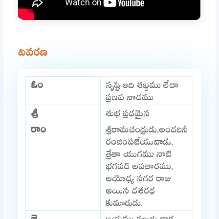
వివరణ
ఓం
సృష్టి ఆది శబ్దము లేదా
ప్రణవ నాదము
శ్రీ
శుభ ప్రదమైన
రాం
శ్రీరామచంద్రుడు,అందరినీ
రంజింపజేయువాడు,
త్రేతా యుగము నాటి
భగవద్ అవతారము,
అయోధ్య నగర రాజు
అయిన దశరథ
కుమారుడు.
జై
జయము కలుగు గాక