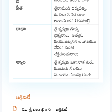
సీత
శ్రీరాముడి ధర్మపత్ని,
మిథిలా నగర రాజు
అయిన జనక కుమార్తె
రాధా
శ్రీ కృష్ణుని గొప్ప
భక్తురాలు, ఆత్మను
పరమాత్మునికి అంకితము
చేసిన మహా
శక్తివంతురాలు.
శ్యాం
శ్రీ కృష్ణుని ఒకానొక పేరు.
ముదురు నీలము
మరియు నలుపు రంగు.
ఆక్టివిటీ
ఓం శ్రీ రాం భజన – ఆక్టివిటీ