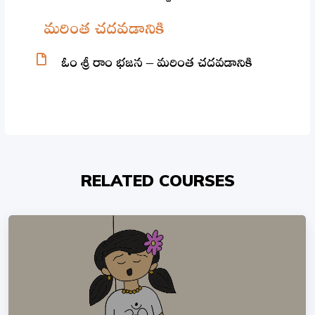
మరింత చదవడానికి
ఓం శ్రీ రాం భజన – మరింత చదవడానికి
RELATED COURSES