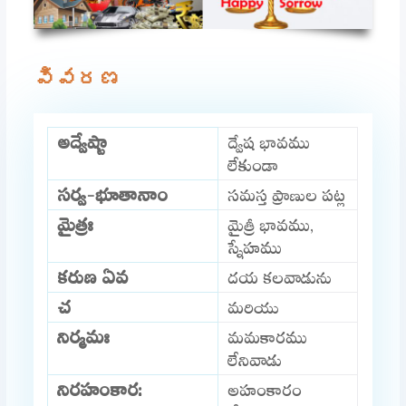
వివరణ
అద్వేష్టా
ద్వేష భావము
లేకుండా
సర్వ-భూతానాం
సమస్త ప్రాణుల పట్ల
మైత్రః
మైత్రీ భావము,
స్నేహము
కరుణ ఏవ
దయ కలవాడును
చ
మరియు
నిర్మమః
మమకారము
లేనివాడు
నిరహంకార:
అహంకారం