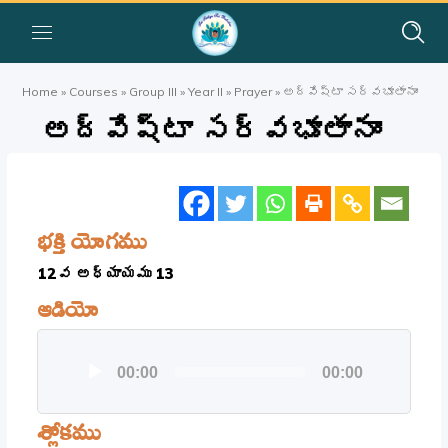
Home
»
Courses
»
Group III
»
Year II
»
Prayer
»
అద్వేష్టా సర్వభూతానాం
అద్వేష్టా సర్వభూతానాం
భక్తి యోగము
12వ అధ్యాయము 13
ఆడియో
Audio
00:00
00:00
Player
శ్లోకము