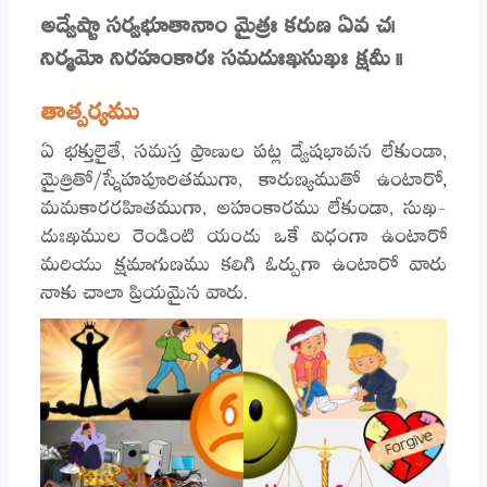
అద్వేష్టా సర్వభూతానాం మైత్రః కరుణ ఏవ చ।
నిర్మమో నిరహంకారః సమదుఃఖసుఖః క్షమీ ।।
తాత్పర్యము
ఏ భక్తులైతే, సమస్త ప్రాణుల పట్ల ద్వేషభావన లేకుండా,
మైత్రితో/స్నేహపూరితముగా, కారుణ్యముతో ఉంటారో,
మమకారరహితముగా, అహంకారము లేకుండా, సుఖ-
దుఃఖముల రెండింటి యందు ఒకే విధంగా ఉంటారో
మరియు క్షమాగుణము కలిగి ఓర్పుగా ఉంటారో వారు
నాకు చాలా ప్రియమైన వారు.