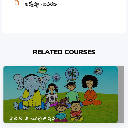
అద్వేష్టా -వివరణ
RELATED COURSES
గైడెడ్ విజువలైజేషన్