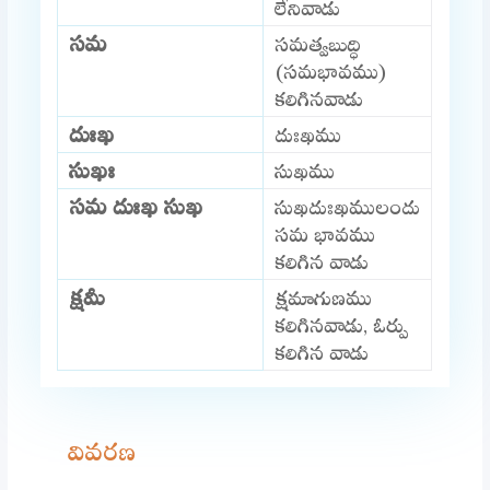
లేనివాడు
సమ
సమత్వబుద్ధి
(సమభావము)
కలిగినవాడు
దుఃఖ
దుఃఖము
సుఖః
సుఖము
సమ దుఃఖ సుఖ
సుఖదుఃఖములందు
సమ భావము
కలిగిన వాడు
క్షమీ
క్షమాగుణము
కలిగినవాడు, ఓర్పు
కలిగిన వాడు
వివరణ