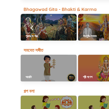
Bhagawad Gita - Bhakti & Karma
পুরুষঃ স পরঃ
সন্তুষ্টঃ সততং
সমবেত সঙ্গীত
আরতি
শ্রী গণেশ
গল্প বলা