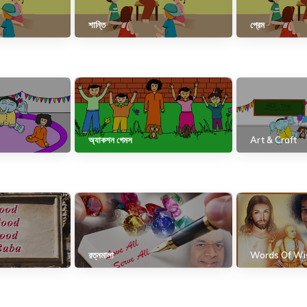
শান্তি
প্রেম
অ্যাকশন গেমস
Art & Craft
রত্নমালা
Words Of W