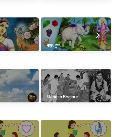
পত্রং পুষ্পং
ব্রহ্মার্পণং
Manasa Bhajare