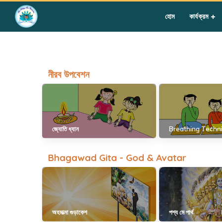
Home
»
Gurus – Group II – Year I
হোম
কার্যক্রম
নীরব উপবেশন
জ্যোতি ধ্যান
Breathing Techn
Bhagawad Gita - God & Avatar
অহমাত্মা গুড়াকেশ
পশ্য মে পার্থ