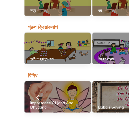
সত্য
ধর্ম
গ্রুপ ক্রিয়াকলাপ
স্মৃতি সংক্রান্ত খেলা
সার্কেল গেমস
বিবিধ
Importance Of Japa And
Dhyaana
Baba’s Saying