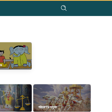
য়
পরিত্রাণায় সাধুনাং