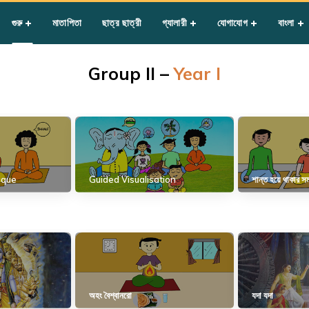
গুরু
মাতাপিতা
ছাত্র ছাত্রী
গ্যালারী
যোগাযোগ
বাংলা
Group II –
Year I
ique
Guided Visualisation
শান্ত হয়ে থাকার সম
অহং বৈশ্বানরো
যদা যদা