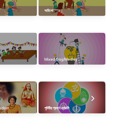
অহিংসা
Mixed Bag/Medley
isdom
পৃথিবীর প্রধান ধর্মগুলি
সেমিটিক ধর্মসম