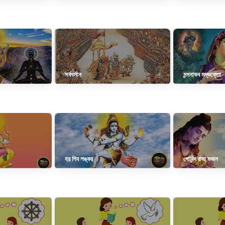
সর্বধর্মান
মন্মনাভব মদ্ভক্তো
হর শিব শঙ্কর
গোবিন্দ রামা ভজন