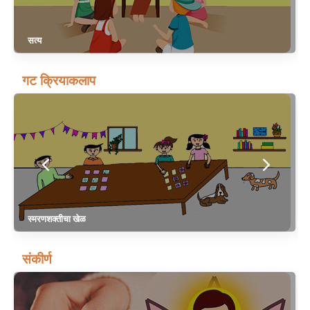
सत्य
गट क्रियाकलाप
स्मरणशक्तीचा खेळ
संकीर्ण