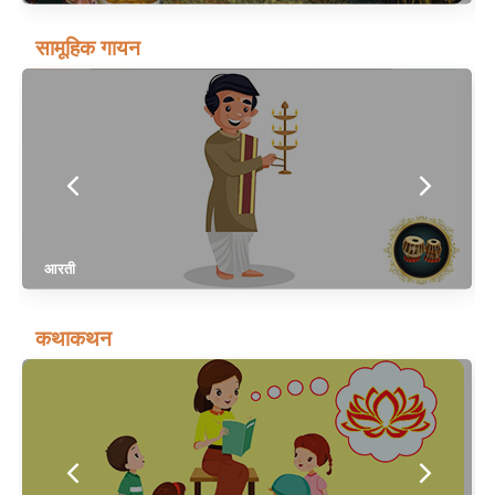
सामूहिक गायन
आरती
कथाकथन