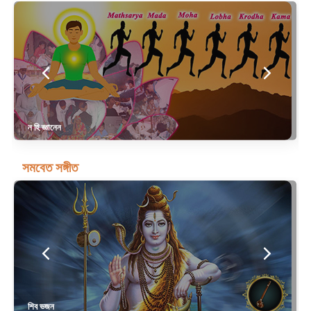
ন হি জ্ঞানেন
সমবেত সঙ্গীত
শিব ভজন