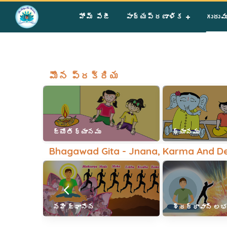
Home
»
Gurus – Group III – Year I
హోమ్ పేజీ
పాఠ్యప్రణాళిక
గురువ
మౌన ప్రక్రియ
జ్యోతి ధ్యానము
ధ్యానము
Bhagawad Gita - Jnana, Karma And De
నహి జ్ఞానేన
శ్రద్ధావాన్ లభత