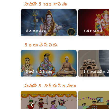
సామూహిక బృందగానము
శివ భజనలు
గణేశ భజన
కథలు చెప్పడం
స్థానిక సిద్ధులు
శ్రీ రామకృష్ణ
సామూహిక కార్యక్రమాలు