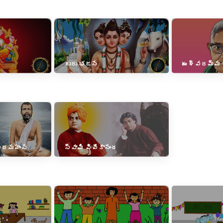
గురు భజన
ఈశ్వరమ్మ
 పరమహంస
స్వామి వివేకానంద