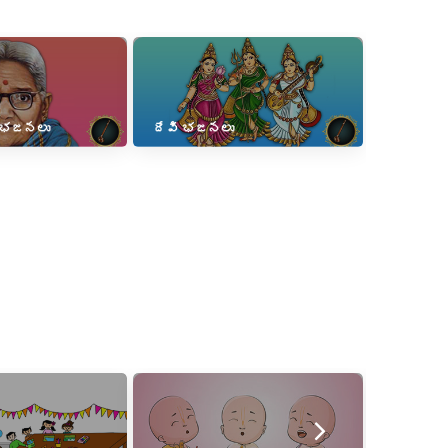
 భజనలు
దేవి భజనలు