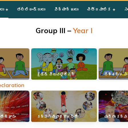
ులు
తల్లిదండ్రులు
విద్యార్థులు
చిత్రమాలిక
సం
Group III –
Year I
గైడెడ్ విజువలైజేషన్
నిశ్శబ్ద 
claration
ే జ్ఞానం
కర్మణ్యేవాధికారస్తే
యుక్తః కర్