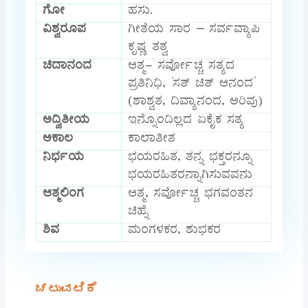
ಗೋ
ಹಸು.
ವಿಶ್ವರೂಪ
ಗೀತೆಯ ಸಾರ – ಸರ್ವವ್ಯಾಪಿ
ಕೃಷ್ಣ ತತ್ವ
ಚಿದಾನಂದ
ಆತ್ಮ- ಸರ್ವೋಚ್ಚ ಸತ್ಯದ
ಪ್ರತಿನಿಧಿ, ‘ಸತ್ ಚಿತ್ ಆನಂದ’
(ಶಾಶ್ವತ, ದಿವ್ಯಾನಂದ, ಅರಿವು)
ಅದ್ವಿತೀಯ
ಇನ್ನೊಂದಿಲ್ಲದ ಏಕೈಕ ಸತ್ಯ
ಅಕಾಲ
ಕಾಲಾತೀತ
ನಿರ್ಭಯ
ಭಯರಹಿತ, ತನ್ನ ಭಕ್ತರನ್ನೂ
ಭಯರಹಿತರನ್ನಾಗಿಸುವವನು
ಆತ್ಮಲಿಂಗ
ಆತ್ಮ, ಸರ್ವೋಚ್ಚ ಭಗವಂತನ
ಚಿಹ್ನೆ
ಶಿವ
ಮಂಗಳಕರ, ಶುಭಕರ
ಚಟುವಟಿಕೆ