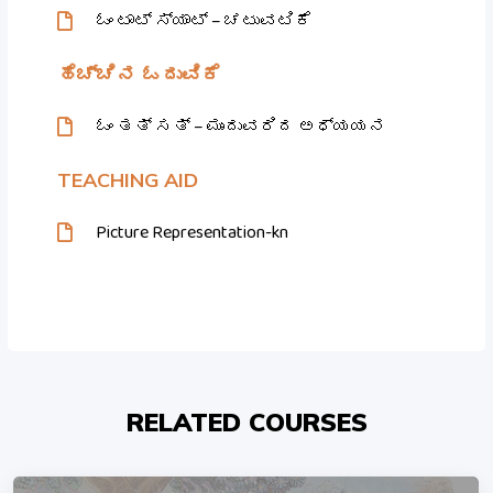
ಓಂ ಟಾಟ್ ಸ್ಯಾಟ್ – ಚಟುವಟಿಕೆ
ಹೆಚ್ಚಿನ ಓದುವಿಕೆ
ಓಂ ತತ್ ಸತ್ – ಮುಂದುವರಿದ ಅಧ್ಯಯನ
TEACHING AID
Picture Representation-kn
RELATED COURSES