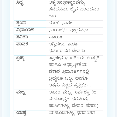
ಸಿದ್ಧ
ಆತ್ಮ ಸಾಕ್ಷಾತ್ಕಾರವನ್ನು
ಪಡೆದವನು, ಜೈನ ಪಂಥದವರ
ಗುರಿ.
ಸ್ಕಂದ
ದುಃಖ ನಾಶಕ
ವಿನಾಯಕ
ನಾಯಕನೇ ಇಲ್ಲದವನು .
ಸವಿತಾ
ಸೂರ್ಯ
ಪಾವಕ
ಅಗ್ನಿದೇವ, ಪಾರ್ಸಿ
ಧರ್ಮದವರ ದೇವರು.
ಬ್ರಹ್ಮ
ಪ್ರಾಚೀನ ಭಾರತೀಯ ಸಂಸ್ಕೃತಿ
ಹಾಗೂ ಆಧ್ಯಾತ್ಮಿಕತೆಯ
ಪ್ರಕಾರ ತ್ರಿಮೂರ್ತಿಗಳಲ್ಲಿ
ಬ್ರಹ್ಮನೂ ಒಬ್ಬ, ಹಾಗೂ
ಆತನು ವಿಶ್ವದ ಸೃಷ್ಟಿಕರ್ತ.
ಮಜ್ದ
ಅಹುರ ಮಜ್ದ, ಸರ್ವಶಕ್ತ (ಆ
ಮಹೋನ್ನತ ಭಗವಂತ,
ಪಾರ್ಸಿಗಳಲ್ಲಿ ದೇವರ ಹೆಸರು).
ಯಹ್ವ
ಯಹೂದಿಗಳಲ್ಲಿ ಭಗವಂತನ