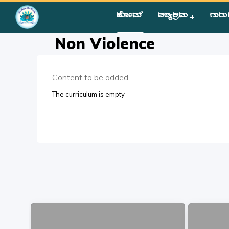
ಹೋಮ್
ಪಠ್ಯಕ್ರಮ
ಗುರು
Home
»
Courses
»
Students
»
Group III
»
Human Values
»
No
Non Violence
Content to be added
The curriculum is empty