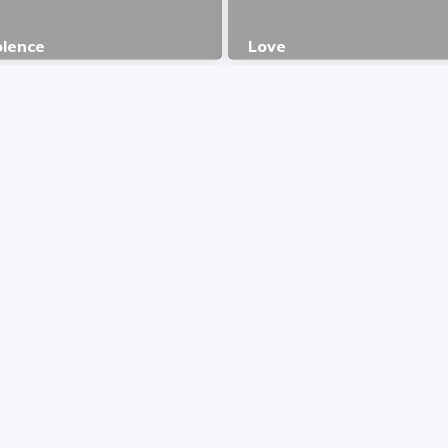
olence
Love