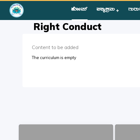
ಹೋಮ್
ಪಠ್ಯಕ್ರಮ
ಗುರು
Home
»
Courses
»
Students
»
Group III
»
Human Values
»
Rig
Right Conduct
Content to be added
The curriculum is empty