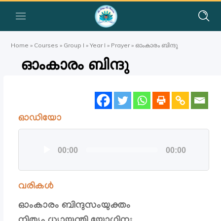
Home
»
Courses
»
Group I
»
Year I
»
Prayer
»
ഓംകാരം ബിന്ദു
ഓംകാരം ബിന്ദു
ഓഡിയോ
ഓഡിയോ
00:00
00:00
പ്ലയര്‍
വരികൾ
ഓംകാരം ബിന്ദുസംയുക്തം
നിത്യം ധ്യായന്തി യോഗിനഃ