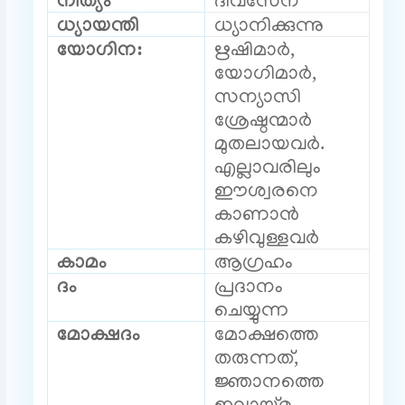
ധ്യായന്തി
ധ്യാനിക്കുന്നു
യോഗിന:
ഋഷിമാർ,
യോഗിമാർ,
സന്യാസി
ശ്രേഷ്ഠന്മാർ
മുതലായവർ.
എല്ലാവരിലും
ഈശ്വരനെ
കാണാൻ
കഴിവുള്ളവർ
കാമം
ആഗ്രഹം
ദം
പ്രദാനം
ചെയ്യുന്ന
മോക്ഷദം
മോക്ഷത്തെ
തരുന്നത്,
ജ്ഞാനത്തെ
ഇല്ലായ്മ