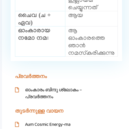
ചെയ്യുന്നത്
ചൈവ (ച +
ആയ
ഏവ)
ഓംകാരായ
ആ
നമോ നമഃ
ഓംകാരത്തെ
ഞാൻ
നമസ്‌കരിക്കുന്നു
പ്രവർത്തനം
ഓംകാരം ബിന്ദു ശ്ലോകം –
പ്രവർത്തനം
തുടർന്നുള്ള വായന
Aum Cosmic Energy-ma