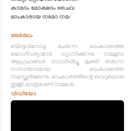
കാമദം മോക്ഷദം ചൈവ
ഓംകാരായ നമോ നമഃ
അർത്ഥം
ബിന്ദുവിനോടു ചേർന്ന ഓംകാരത്തെ
യോഗിവര്യന്മാർ ധ്യാനിക്കുന്നു. നമ്മുടെ
ആഗ്രഹങ്ങൾ സാധിപ്പിച്ചു മുക്തി തരുന്ന
സനാതനമായ ഓംകാരത്തെ
നമസ്ക്കരിക്കുന്നു. ഓംകാരത്തിന്റെ വെറുമൊരു
തുള്ളി മാത്രമാണ് നമ്മൾ.
വീഡിയോ