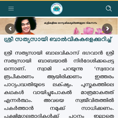
കുട്ടികളിലെ മാനുഷികമൂല്യങ്ങളുടെ വികസനം
ശ്രീ സത്യസായി ബാൽവികകളെക്കുറിച്ച്
ശ്രീ സത്യസായി ബാലവികാസ് ഭഗവാൻ ശ്രീ
സത്യസായി ബാബയാൽ നിർദേശിക്കപ്പെട്ട
ഒന്നാണ്. സ്വാമി പറയുന്നു ‘സ്വഭാവ
രൂപീകരണം ആയിരിക്കണം ഇത്തരം
പാഠ്യപദ്ധതിയുടെ ലക്‌ഷ്യം. പുസ്തകത്തിലെ
കഥകൾ വായിച്ചുപോകൽ മാത്രമാകരുത്
എന്നർത്ഥം. അവയെ സ്വജീവിതത്തിൽ
പകർത്താൻ നമുക്ക് സാധിക്കണം.
പക്ഷിമൃഗലതാദികൾക്ക് പഠനം ഇല്ലാതെ