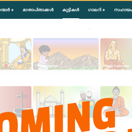
ന്മാർ
മാതാപിതാക്കൾ
കുട്ടികൾ
ഗാലറി
സഹായം