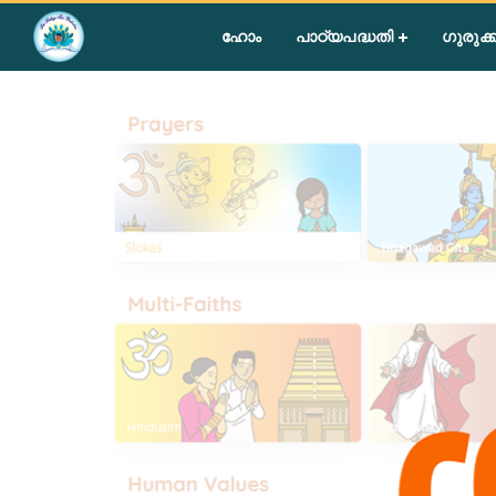
Home
»
Students
ഹോം
പാഠ്യപദ്ധതി
ഗുരുക്ക