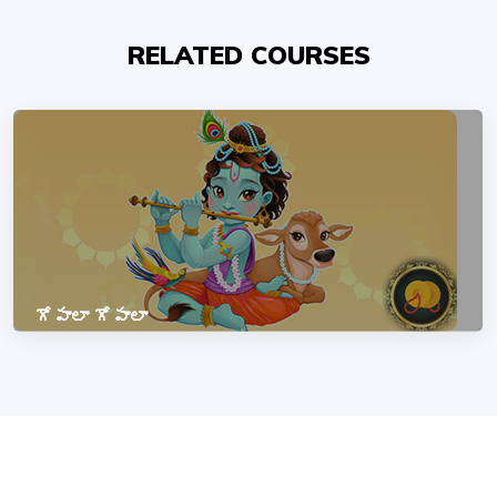
RELATED COURSES
గోపాలా గోపాలా