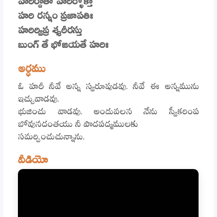
హరి రన్నం ప్రజాపతిః
హరిర్విప్ర శ్శరీరస్తు
బుంగ్ తే భోజయతే హరిః
అర్ధము
ఓ హరీ నీవే అన్న స్వరూపుడవు. నీవే ఈ అన్నమును
ఇచ్చువాడవు.
భుజించు వాడవు. అందువలన నేను స్వీకరింప
బోవునదంతయు నీ పాదపద్మములకు
సమర్పించుచున్నాను.
వీడియో