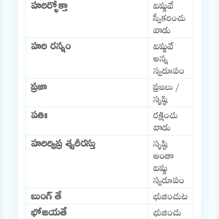
హరిర్భోక్తా
విష్ణువే
స్వీకరించు
వాడు
హరి రన్నం
విష్ణువే
అన్న
స్వరూపం
ప్రజా
ప్రజలు /
సృష్టి
పతిః
రక్షించు
వాడు
హరిర్విప్ర శ్శరీరస్తు
సృష్టి
అంతా
విష్ణు
స్వరూపం
బుంగ్ తే
భుజించుట
భోజయతే
భుజించు