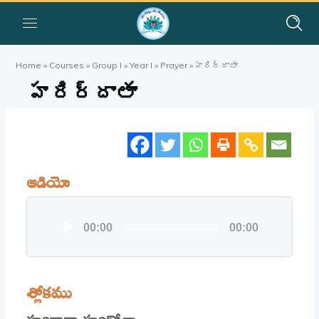
Home
»
Courses
»
Group I
»
Year I
»
Prayer
»
హరిర్దాతా
హరిర్దాతా
ఆడియో
Audio
00:00
00:00
Player
శ్లోకము
హరిర్దాతా హరిర్భోక్తా