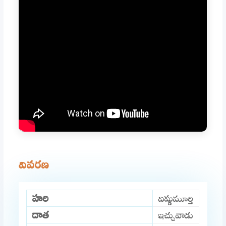
వివరణ
హరి
విష్ణుమూర్తి
దాత
ఇచ్చువాడు