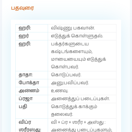
பதவுரை
ஹரி:
விஷ்ணு பகவான்.
ஹர்
எடுத்துக் கொள்ளுதல்.
ஹரி:
பக்தர்களுடைய
கஷ்டங்களையும்,
மாயையையும் எடுத்துக்
கொள்பவர்.
தாதா:
கொடுப்பவர்.
போக்தா
அனுபவிப்பவர்.
அன்னம்
உணவு.
ப்ரஜா
அனைத்துப் படைப்புகள்.
பதி
கொடுத்துக் காக்கும்
தலைவர்.
விப்ர
வி + ப்ர + ஶரீர + அஸ்து :
ஶரீரஸ்து:
அனைத்து படைப்புகளும்,