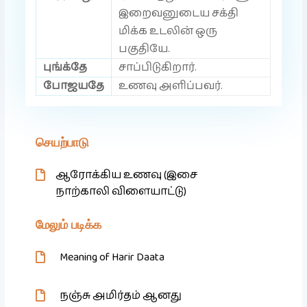
இறைவனுடைய சக்தி
மிக்க உடலின் ஒரு
பகுதியே.
புங்க்தே
சாப்பிடுகிறார்.
போஜயதே
உணவு அளிப்பவர்.
செயற்பாடு
ஆரோக்கிய உணவு (இசை
நாற்காலி விளையாட்டு)
மேலும் படிக்க
Meaning of Harir Daata
நஞ்சு அமிர்தம் ஆனது