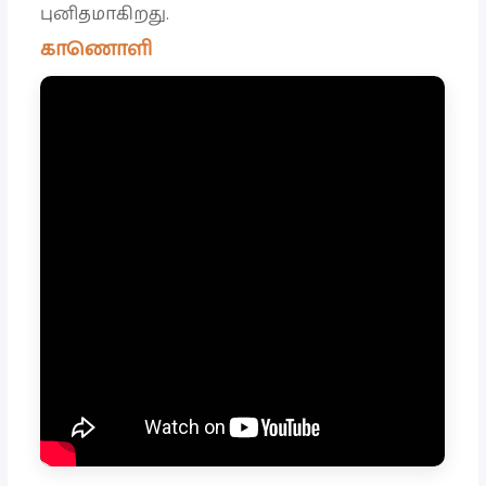
புனிதமாகிறது.
காணொளி