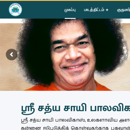
முகப்பு
பாடத்திட்டம்
குருமார
ஸ்ரீ சத்ய சாயி பாலவி
ஸ்ரீ சத்ய சாயி பாலவிகாஸ், உலகளாவிய அள
தன்னை ஈடுபடுத்திக் கொள்வதற்காக பகவான் ஸ