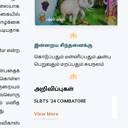
 நிலையாக
க்கையில்
பத்ரம் புஷ்பம்
வாழ்க்கை
ூடியதாக
இன்றைய சிந்தனைக்கு
மே’ என்ற
கொடுப்பதும் மன்னிப்பதும் அன்பு
பெறுவதும் மறப்பதும் சுயநலம்
ன்பதைக்
க் கொள்ள
ுறையும்
அறிவிப்புகள்
 ஒவ்வொரு
SLBTS ’24 COIMBATORE
Nat
ும் மனித
Qu
ு.
View More
Vi
லவிகாஸ்