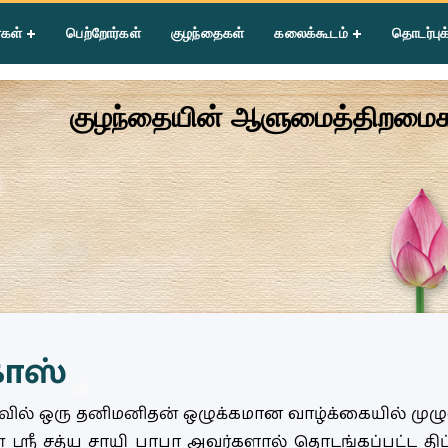
்கள்
பெற்றோர்கள்
குழந்தைகள்
கலைக்கூடம்
தொடர்புக
குழந்தையின் ஆளுமைத்திறமைகள
காஸ்
வில் ஒரு தனிமனிதன் ஒழுக்கமான வாழ்க்கையில் மு
்ரீ சத்ய சாயி பாபா அவர்களால் தொடங்கப்பட்ட திட்