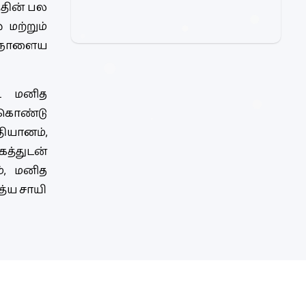
்தின் பல
மற்றும்
் நாளைய
டை மனித
 கொண்டு
தியானம்,
த்துடன்
், மனித
த்ய சாயி