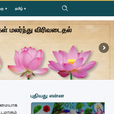
்கு
தமிழ்
் மலர்ந்து விரிவடைதல்
புதியது என்ன
ழுமையாக
டமாகும்.