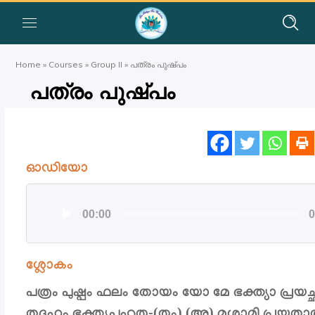
Home
»
Courses
»
Group II
»
പത്രം പുഷ്പം
പത്രം പുഷ്പം
ഓഡിയോ
ഓഡിയോ
00:00
0
പ്ലയര്‍
ശ്ലോകം
പത്രം പുഷ്പം ഫലം തോയം യോ മേ ഭക്ത്യാ പ്രയച്
തദഹം ഭക്ത്യുപഹൃത-(തം) (അ) മശ്നാമി പ്രയതാ