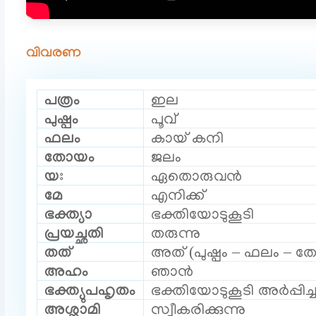
വിവരണ
പത്രം
ഇല
പുഷ്പം
പൂവ്
ഫലം
കായ് കനി
തോയം
ജലം
യഃ
ഏതൊരുവൻ
മേ
എനിക്ക്
ഭക്ത്യാ
ഭക്തിയോടുകൂടി
പ്രയച്ഛതി
തരുന്നു
തത്
അത് (പുഷ്പം – ഫലം – 
അഹം
ഞാൻ
ഭക്ത്യുപഹൃതം
ഭക്തിയോടുകൂടി അർപ്പിച്
അശ്നാമി
സ്വീകരിക്കുന്നു