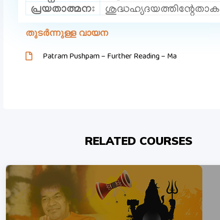
പ്രയതാത്മനഃ
ശുദ്ധഹ്യദയത്തിന്റേത
തുടർന്നുള്ള വായന
Patram Pushpam – Further Reading – Ma
RELATED COURSES