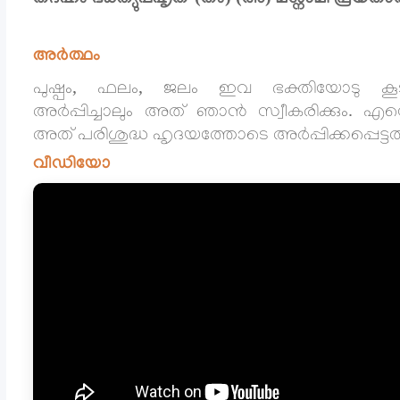
അർത്ഥം
പുഷ്പം, ഫലം, ജലം ഇവ ഭക്തിയോടു ക
അർപ്പിച്ചാലും അത് ഞാൻ സ്വീകരിക്കും. എന
അത് പരിശുദ്ധ ഹൃദയത്തോടെ അർപ്പിക്കപ്പെട്ട
വീഡിയോ