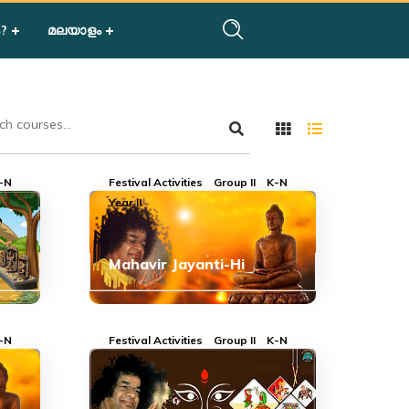
?
മലയാളം
-N
Festival Activities
Group II
K-N
Year II
Mahavir Jayanti-Hi
-N
Festival Activities
Group II
K-N
Year II