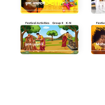
कृष्ण जन्माष्टमी
जयंती
Festival Activities
Group II
K-N
Festiv
Year II
Year II
நாக பஞ்சமி
Maha