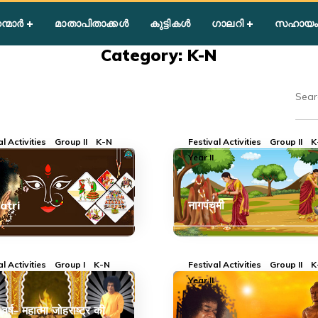
ന്മാർ
മാതാപിതാക്കൾ
കുട്ടികൾ
ഗാലറി
സഹായം
Category: K-N
al Activities
Group II
K-N
Festival Activities
Group II
K
Year II
atri
नागपंचमी
al Activities
Group I
K-N
Festival Activities
Group II
K
Year II
 वर्ष- महात्मा जोहराष्ट्र की