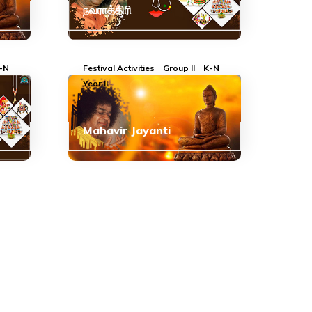
நவராத்திரி
-N
Festival Activities
Group II
K-N
Year II
Mahavir Jayanti