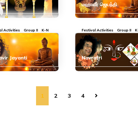
மஹாவீர் ஜெயந்தி
al Activities
Group II
K-N
Festival Activities
Group II
K
Year II
vir Jayanti
Navratri
1
2
3
4