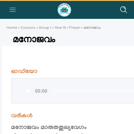
Home
»
Courses
»
Group I
»
Year III
»
Prayer
»
മനോജവം
മനോജവം
ഓഡിയോ
ഓഡിയോ
00:00
പ്ലയര്‍
വരികൾ
മനോജവം മാരുതതുല്യവേഗം