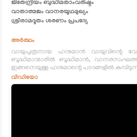
ജിതേന്ദ്രിയം ബുദ്ധിമതാംവരിഷ്ഠം
വാതാത്മജം വാനരയൂഥമുഖ്യം
ശ്രീരാമദൂതം ശരണം പ്രപദ്യേ
അർത്ഥം
വായുപുത്രനായ ഹനുമാൻ വായുവിന്റെ വേഗതയ
ബുദ്ധിമാന്മാരിൽ ബുദ്ധിമാൻ, വാനരസംഘ
ഇങ്ങനെയുള്ള ഹനുമാന്റെ പാദങ്ങളിൽ കുമ്പിടുന്ന
വീഡിയോ