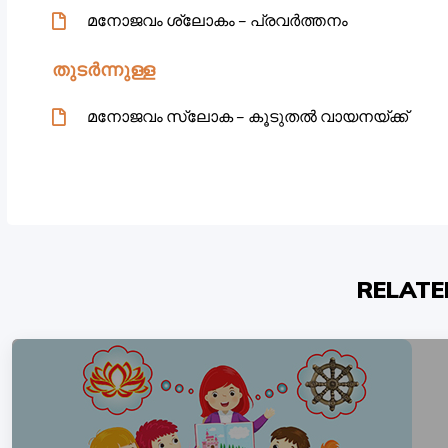
മനോജവം ശ്ലോകം – പ്രവർത്തനം
തുടർന്നുള്ള
മനോജവം സ്ലോക – കൂടുതൽ വായനയ്ക്ക്
RELATE