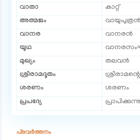
വാതാ
കാറ്റ്
അത്മജം
വായുപുത്ര
വാനര
വാനരൻ
യൂഥ
വാനരസം
മുഖ്യം
തലവൻ
ശ്രീരാമദൂതം
ശ്രീരാമന
ശരണം
ശരണം
പ്രപദ്യേ
പ്രാപിക്കുന്ന
പ്രവർത്തനം