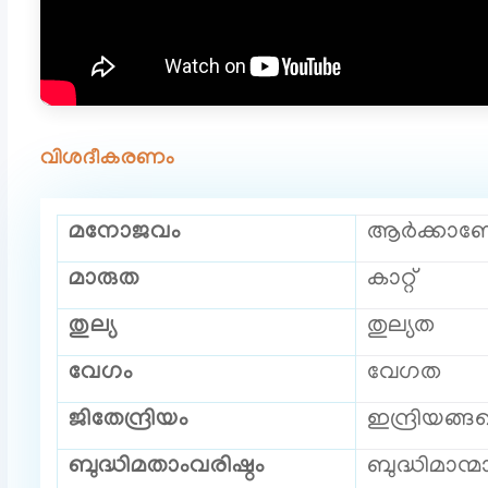
വിശദീകരണം
മനോജവം
ആർക്കാണോ
മാരുത
കാറ്റ്
തുല്യ
തുല്യത
വേഗം
വേഗത
ജിതേന്ദ്രിയം
ഇന്ദ്രിയങ്ങ
ബുദ്ധിമതാംവരിഷ്ഠം
ബുദ്ധിമാന്