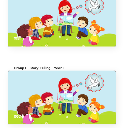
शांती
Group I
Story Telling
Year II
ಶಾಂತಿ