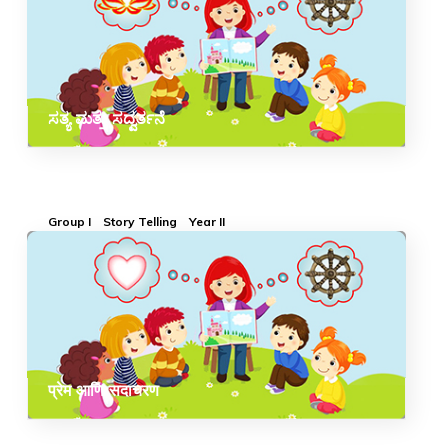
ಸತ್ಯ ಮತ್ತು ಸದ್ವರ್ತನೆ
Group I
Story Telling
Year II
प्रेम आणि सदाचरण