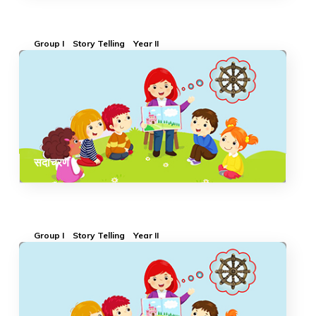
Group I
Story Telling
Year II
सदाचरण
Group I
Story Telling
Year II