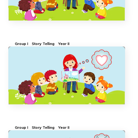
प्रेम
Group I
Story Telling
Year II
ಪ್ರೇಮ
Group I
Story Telling
Year II