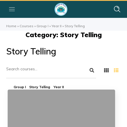
Home
»
Courses
»
Group I
»
Year II
»
Story Telling
Category: Story Telling
Story Telling
Group I
Story Telling
Year II