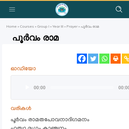
Home
»
Courses
»
Group I
»
Year III
»
Prayer
»
പൂർവം രാമ
പൂർവം രാമ
ഓഡിയോ
ഓഡിയോ
00:00
00:0
പ്ലയര്‍
വരികൾ
പൂർവം രാമതപോവനാദിഗമനം
ഹത്വാ മ്യഗം കാഞ്ചനം