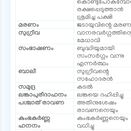
കൊണ്ടുപോകുമ്പ
രക്ഷപ്പെടുത്താൻ
ശ്രമിച്ച പക്ഷി
മരണം
ജടായുവിന്റെ മരണ
സുഗ്രീവ
വാനരവർഗ്ഗത്തിന്റ
മേധാവി
സംഭാഷണം
ബുദ്ധിയുമായി
സംസർഗ്ഗം വന്നു
എന്നർത്ഥം
ബാലീ
സുഗ്രീവന്റെ
സഹോദരൻ
സമുദ്ര
കടൽ
ലങ്കാപുരീദാഹനം
ലങ്കയെ ദഹിപ്പിച്ചു
പശ്ചാത് രാവണ
അതിനുശേഷം
രാവണനെയും
കുംഭകർണ്ണ
കുംഭകർണ്ണനെയും
ഹനനം
വധിച്ചു