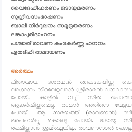
വൈദേഹീഹരണം ജടായുമരണം
സുഗ്രീവസംഭാഷണം
ബാലീ നിർദ്ദലനം സമുദ്രതരണം
ലങ്കാപുരീദാഹനം
പശ്ചാത് രാവണ കുംഭകർണ്ണ ഹനനം
ഏതദ്ഹി രാമായണം
അർത്ഥം
പിതാവായ ദശരഥൻ കൈകേയിയ്ക്കു കൊട
വാഗ്ദാനം നിറവേറ്റുവാൻ ശ്രീരാമൻ വനവാസത
പോയി. കാട്ടിൽ വച്ച് സീത പൊന്മ
ആകർഷിയ്ക്കപ്പെട്ടു. രാമൻ അതിനെ വേട്ട
പോയി. ആ സമയത്ത് (രാവണൻ) സ
അപഹരിച്ചു കൊണ്ടു പോയി. ജടായു സ
രക്ഷിയ്ക്കാൻ ശ്രമിച്ചെങ്കിലും രാവണനാൽ കൊല്ലപ്പ