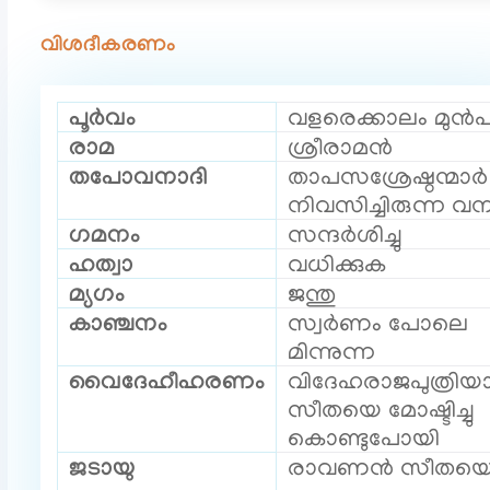
വിശദീകരണം
പൂർവം
വളരെക്കാലം മുൻപ
രാമ
ശ്രീരാമൻ
തപോവനാദി
താപസശ്രേഷ്ഠന്മാർ
നിവസിച്ചിരുന്ന വ
ഗമനം
സന്ദർശിച്ചു
ഹത്വാ
വധിക്കുക
മ്യഗം
ജന്തു
കാഞ്ചനം
സ്വർണം പോലെ
മിന്നുന്ന
വൈദേഹീഹരണം
വിദേഹരാജപുത്രി
സീതയെ മോഷ്ടിച്ചു
കൊണ്ടുപോയി
ജടായു
രാവണൻ സീതയ