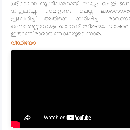
ശ്രീരാമൻ സുഗ്രീവനുമായി സഖ്യം ചെയ്ത് ബ
നിഗ്രഹിച്ചു. സമുദ്രണം ചെയ്ത് ലങ്കാനഗര
പ്രവേശിച്ച് അതിനെ നശിപ്പിച്ചു. രാവണ
കുംഭകർണ്ണനേയും കൊന്ന് സീതയെ രക്ഷപ്പെടു
ഇതാണ് രാമായണകഥയുടെ സാരം.
വീഡിയോ