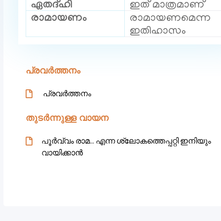
ഏതദ്ഹി
ഇത് മാത്രമാണ്
രാമായണം
രാമായണമെന്ന
ഇതിഹാസം
പ്രവർത്തനം
പ്രവർത്തനം
തുടർന്നുള്ള വായന
പൂർവ്വം രാമ… എന്ന ശ്ലോകത്തെപ്പറ്റി ഇനിയും
വായിക്കാൻ