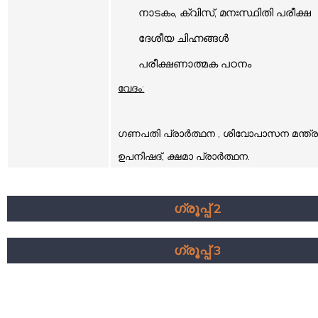
നാടകം, ക്വിസ്, മനഃസ്ഥിതി പരീക്ഷ
ദേശീയ ചിഹ്നങ്ങൾ
പരീക്ഷണാത്മക പഠനം
വേദം:
ഗണപതി പ്രാർത്ഥന
,
ശിവോപാസന മന്ത്
ഉപനിഷദ്
,
ക്ഷമാ പ്രാർത്ഥന.
ഗ്രൂപ്പ് 2
ഗ്രൂപ്പ് 3