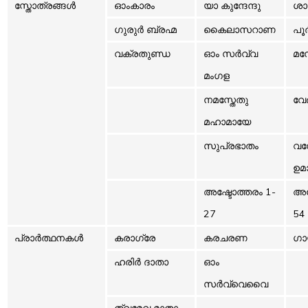
സ്തോത്രങ്ങൾ
ഓംകാരം
യാ കുന്ദേന്ദു
ശാ
ഗുരുർ ബ്രഹ്മ
കൈലാസറാണ
പൂ
വക്രതുണ്ഡ
ഓം സർവ്വ
മ
മംഗള
നമസ്തേതു
വേ
മഹാമായേ
സുപ്രഭാതം
വന്
ഉമ
അഷ്ടോത്തരം 1-
അഷ
27
54
പ്രാർത്ഥനകൾ
കരാഗ്രേ
കരചരണ
ഗാ
ഹരിർ ദാതാ
ഓം
സർവ്വെവൈ