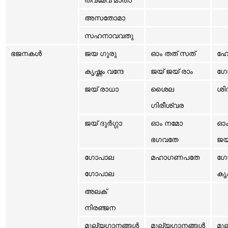
ത്വമേവ മാതാ
അസതോമാ
സഹനാവവതു
ഭജനകൾ
ജയ ഗുരു
ഓം തത് സത്
ഹേ
കൃഷ്ണം വന്ദേ
ജയ് ജയ് രാം
ഗോ
ജയ് രാധാ
ശൈല
ശി
ഗിരീശ്വര
ജയ് ദുർഗ്ഗാ
ഓം നമോ
ഓം
ഭഗവതേ
ജയ
ഗോപാല
മഹാഗണപതേ
ഗോ
ഗോപാല
കൃ
അലക്
നിരഞ്ജന
മൂല്യഗാനങ്ങൾ
മൂല്യഗാനങ്ങൾ
മൂ