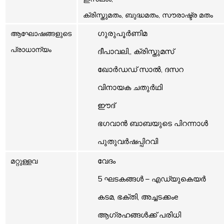
ക്രിസ്തുമതം, ബുദ്ധമതം, സൗരാഷ്ട്ര മതം
ഗുരുപൂർണിമ
ആഘോഷങ്ങളുടെ
പ്രാധാന്യം
ദീപാവലി,
,
ക്രിസ്തുമസ്
ഖോർഡഡ് സാൽ
,
ദസറ
വിനായക ചതുർഥി
ഈദ്
ഭഗവാൻ ബാബയുടെ പിറന്നാൾ
പുതുവർഷപ്പിറവി
വേദം
മറ്റുള്ളവ
5 ഘടകങ്ങൾ – എഡ്യുകെയർ
കടമ, ഭക്തി, അച്ചടക്കംe
ആഗ്രഹങ്ങൾക്ക് പരിധി