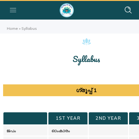
Home
»
Syllabus
Syllabus
ഗ്രൂപ്പ് 1
1ST YEAR
2ND YEAR
ജപം
ഓംകാരം