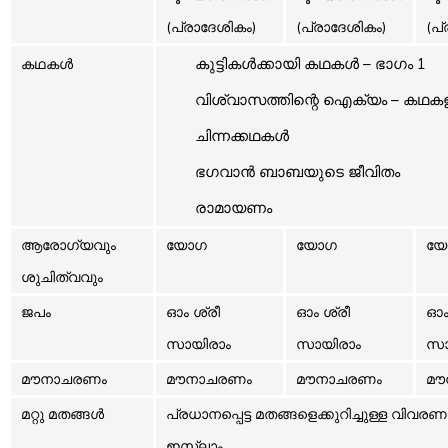
(പ്രാദേശികം)
(പ്രാദേശികം)
(പ
കുട്ടികൾക്കായി കഥകൾ – ഭാഗം 1
കഥകൾ
വിശ്വാസത്തിന്റെ ഐക്യം – കഥക
ചിന്നക്കഥകൾ
ഭഗവാൻ ബാബയുടെ ജീവിതം
രാമായണം
ആരോഗ്യവും
യോഗ
യോഗ
യ
ശുചിത്വവും
ജപം
ഓം ശ്രീ
ഓം ശ്രീ
ഓം
സായിരാം
സായിരാം
സാ
മൗനാചരണം
മൗനാചരണം
മൗനാചരണം
മൗ
മറ്റു മതങ്ങൾ
പ്രധാനപ്പെട്ട മതങ്ങളെക്കുറിച്ചുള്ള വിവര
ഇസ്‌ലാം,