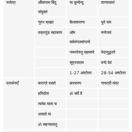
स्तोत्र
औंकाराम बिंदु
या कुन्देन्दु
शान्ताकारं
संयुक्तं
गुरुर ब्रह्मा
कैलाशराणा
पूर्व राम
वक्रतुंड महाकाय
ओम
मनोजवं
सर्वमंगलमांगल्ये
नमस्तेस्तु महामाये
वेदानुद्धरते
सुप्रभातम
वन्दे देवं
1-27 अष्टोतर
28-54 अष्टोतर
प्रार्थनाएँ
कराग्रे वसते
करचरण
गायत्री मंत्र
हरिर्दाता
ॐ सर्वे वै
त्वमेव माता च
असतो मा
ॐ सहनाववतु