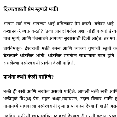
दिव्यत्वाप्रती प्रेम म्हणजे भक्ती
आपण सर्व जण आपल्या आई वडिलांवर प्रेम करतो, बरोबर आहे. आप
कशाप्रकारे व्यक्त करतो? तिला आनंद मिळेल अशा गोष्टी करून! ईश्वर 
पाच मूल्ये, आणि पंचसाधने आपल्या सुखासाठी दिली आहेत. तर मग आपण
प्रार्थनेमधून- ईश्वराची भक्ती करुन आणि त्याच्या गुणांची स्तु
घेतल्याने आंतरिक शांती, आंतरिक समतोल साधण्यास मदत होते. को
असलेल्या परमेश्वराची प्रार्थना केली पाहिजे.
प्रार्थना कशी केली पाहिजे?
भक्ती ही खरी आणि सखोल असली पाहिजे. आपली भक्ती खरी आणि गह
भक्तीमुळे विशुध्द प्रेम, गहन श्रध्दा,सदाचरण, उदात्त विचार आणि दृढ
नामामध्ये साधकाला परमेश्वराची कृपा प्राप्त करुन देण्याची शक्ती असत
नवविधा भक्तीची दृष्टांतासहित उदाहरणे देण्यासाठी गुरुंनी मुलांना प्रल