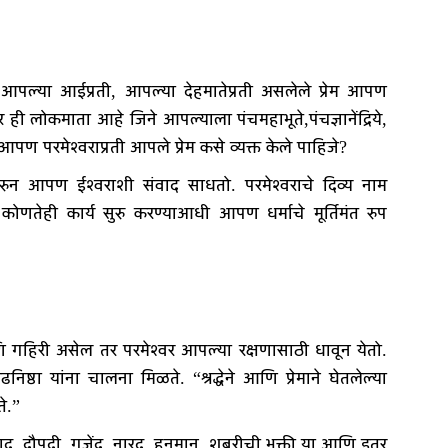
ल्या आईप्रती, आपल्या देहमातेप्रती असलेले प्रेम आपण
ही लोकमाता आहे जिने आपल्याला पंचमहाभूते,पंचज्ञानेंद्रिये,
 परमेश्वराप्रती आपले प्रेम कसे व्यक्त केले पाहिजे?
ती करुन आपण ईश्वराशी संवाद साधतो. परमेश्वराचे दिव्य नाम
णतेही कार्य सुरु करण्याआधी आपण धर्माचे मूर्तिमंत रुप
िरी असेल तर परमेश्वर आपल्या रक्षणासाठी धावून येतो.
निष्ठा यांना चालना मिळते. “श्रद्धेने आणि प्रेमाने घेतलेल्या
े.”
्हाद, द्रौपदी, गजेंद्र, नारद, हनुमान, शबरीची भक्ती या आणि इतर