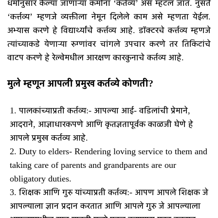
धर्मानुसार केल्या जाणाऱ्या कर्मांना ‘कर्तव्य’ असं म्हटलं जातं. नुसते
चर्चा (भक्ती)
‘कर्त्तव्य’ म्हणजे व्यक्तीला नेमून दिलेले काम असे म्हणता येईल.
खेळ (शिस्त)
अभ्यास करणे हे विद्यार्थ्यांचे कर्त्तव्य आहे. डॉक्टरचे कर्त्तव्य म्हणजे
त्यांच्याकडे येणाऱ्या रुग्णांवर चांगले उपचार करणे तर तिकिटांचे
पुढील वाचन
वाटप करणे हे रेल्वेमधील आरक्षण कारकुनाचे कर्तव्य आहे.
The Three Ds-
मुले म्हणून आपली प्रमुख कर्तव्ये कोणती?
mr
पालकांच्याप्रती कर्तव्य:- आपल्या आई- वडिलांची प्रेमाने,
आदराने, आज्ञाधारकपणे आणि कृतज्ञतापूर्वक काळजी घेणे हे
आपले प्रमुख कर्तव्य आहे.
Duty to elders- Rendering loving service to them and
taking care of parents and grandparents are our
obligatory duties.
शिक्षक आणि गुरु यांच्याप्रती कर्तव्य:- आपण आपले शिक्षक जे
आपल्याला ज्ञान प्रदान करतात आणि आपले गुरु जे आपल्याला