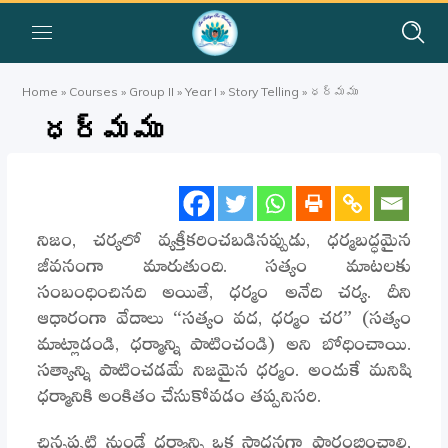
Home
»
Courses
»
Group II
»
Year I
»
Story Telling
»
ధర్మము
ధర్మము
నిజం, చర్యలో వ్యక్తీకరించబడినప్పుడు, ధర్మబద్ధమైన
జీవనంగా మారుతుంది. సత్యం మాటలకు
సంబంధించినది అయితే, ధర్మం అనేది చర్య. దీని
ఆధారంగా వేదాలు “సత్యం వద, ధర్మం చర” (సత్యం
మాట్లాడండి, ధర్మాన్ని పాటించండి) అని బోధించాయి.
సత్యాన్ని పాటించడమే నిజమైన ధర్మం. అందుకే మనిషి
ధర్మానికి అంకితం చేసుకోవడం తప్పనిసరి.
చిన్నప్పటి నుండే ధర్మాన్ని ఒక సాధనగా ప్రారంభించాలి,