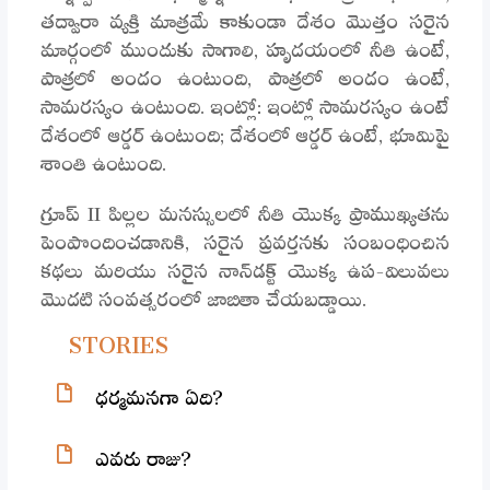
తద్వారా వ్యక్తి మాత్రమే కాకుండా దేశం మొత్తం సరైన
మార్గంలో ముందుకు సాగాలి, హృదయంలో నీతి ఉంటే,
పాత్రలో అందం ఉంటుంది, పాత్రలో అందం ఉంటే,
సామరస్యం ఉంటుంది. ఇంట్లో: ఇంట్లో సామరస్యం ఉంటే
దేశంలో ఆర్డర్ ఉంటుంది; దేశంలో ఆర్డర్ ఉంటే, భూమిపై
శాంతి ఉంటుంది.
గ్రూప్ II పిల్లల మనస్సులలో నీతి యొక్క ప్రాముఖ్యతను
పెంపొందించడానికి, సరైన ప్రవర్తనకు సంబంధించిన
కథలు మరియు సరైన నాన్‌డక్ట్ యొక్క ఉప-విలువలు
మొదటి సంవత్సరంలో జాబితా చేయబడ్డాయి.
STORIES
ధర్మమనగా ఏది?
ఎవరు రాజు?