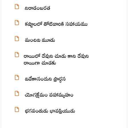
నిరాడంబరత
కష్టాలలో తోటివారికి సహాయము
మంచివి మూడు
రాయిలో దేవుని చూడు కాని దేవుని
రాయిగా చూడకు
వివేకానందుని ప్రార్ధన
యోగక్షేమం వహామ్యహం
భగవంతుడు భావప్రియుడు