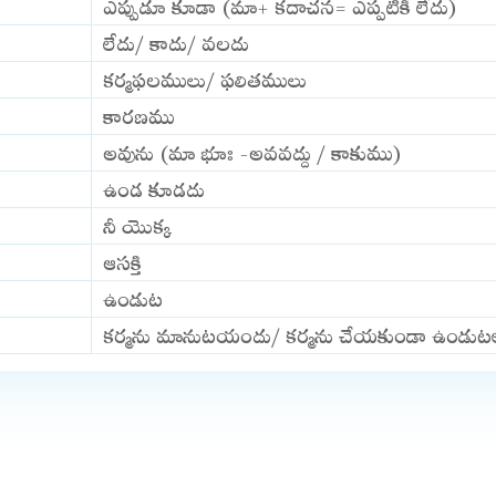
ఎప్పుడూ కూడా (మా+ కదాచన= ఎప్పటికీ లేదు)
లేదు/ కాదు/ వలదు
కర్మఫలములు/ ఫలితములు
కారణము
అవును (మా భూః -అవవద్దు / కాకుము)
ఉండ కూడదు
నీ యొక్క
ఆసక్తి
ఉండుట
కర్మను మానుటయందు/ కర్మను చేయకుండా ఉండుట