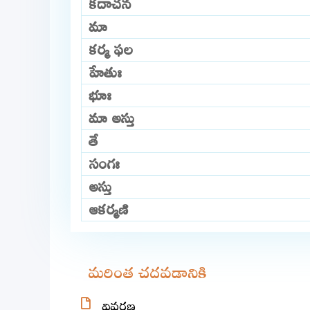
కదాచన
మా
కర్మ ఫల
హేతుః
భూః
మా అస్తు
తే
సంగః
అస్తు
ఆకర్మణి
మరింత చదవడానికి
వివరణ