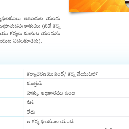
decrease
ర్మఫలములు ఆశించుట యందు
volume.
ణభూతుడవు కాకుము (నీవే కర్మ
రియు కర్మలు మానుట యందును
మ చేయుట వదలకూడదు).
కర్మాచరణమునందే/ కర్మ చేయుటలో
మాత్రమే
హక్కు, అధికారము ఉంది
నీకు
లేదు
ఆ కర్మ ఫలముల యందు