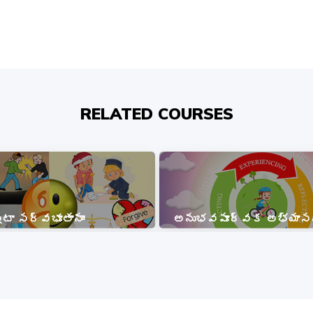
RELATED COURSES
్టా సర్వభూతానాం
అనుభవపూర్వక అభ్యాస