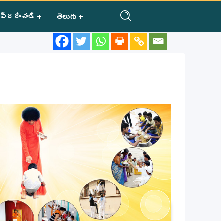
ప్రదించండి
తెలుగు