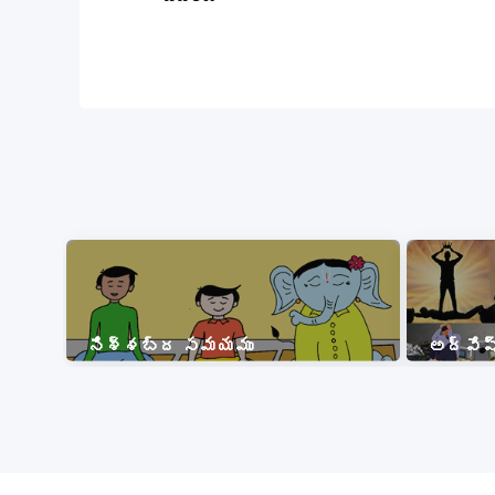
నిశ్శబ్ద సమయము
అద్వేష