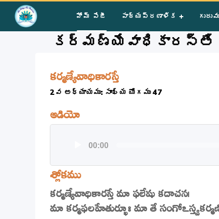
Home
»
Courses
»
Group III
»
Year I
»
Prayer
»
కర్మణ్యేవాధ
హోమ్ పేజీ
పాఠ్యప్రణాళిక
గురువ
కర్మణ్యేవాధికారస్తే
కర్మణ్యేవాధికారస్తే
2వ అధ్యాయము: సాంఖ్య యోగము 47
ఆడియో
Audio
00:00
Player
శ్లోకము
కర్మణ్యేవాధికారస్తే మా ఫలేషు కదాచన।
మా కర్మఫలహేతుర్భూః మా తే సంగోఽస్త్వకర్మణి