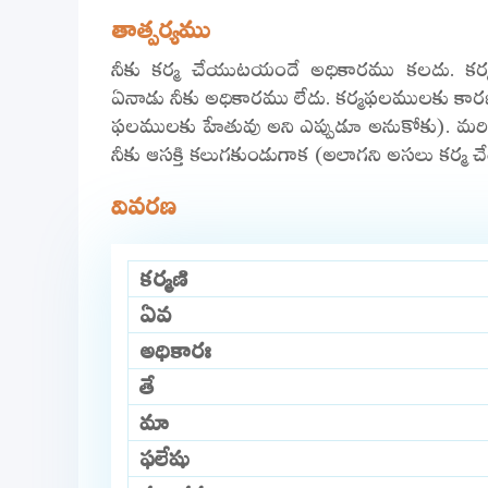
తాత్పర్యము
నీకు కర్మ చేయుటయందే అధికారము కలదు. క
ఏనాడు నీకు అధికారము లేదు. కర్మఫలములకు కార
ఫలములకు హేతువు అని ఎప్పుడూ అనుకోకు). మ
నీకు ఆసక్తి కలుగకుండుగాక (అలాగని అసలు కర్
వివరణ
కర్మణి
ఏవ
అధికారః
తే
మా
ఫలేషు