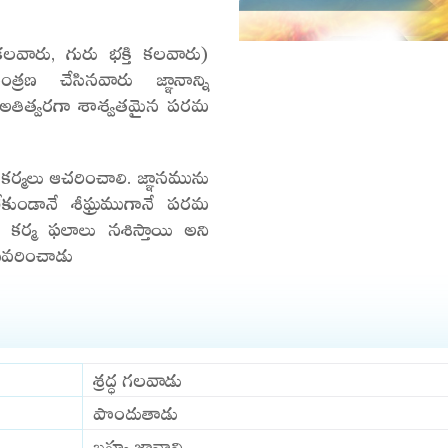
decrease
 కలవారు, గురు భక్తి కలవారు)
volume.
 చేసినవారు జ్ఞానాన్ని
రు అతిత్వరగా శాశ్వతమైన పరమ
కర్మలు ఆచరించాలి. జ్ఞానమును
ేకుండానే శీఘ్రముగానే పరమ
ికి కర్మ ఫలాలు నశిస్తాయి అని
 వివరించాడు
శ్రద్ధ గలవాడు
పొందుతాడు
బ్రహ్మ జ్ఞానాన్ని