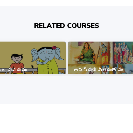
RELATED COURSES
బ్ద సమయము
అనన్యాశ్చింతయంతో మాం
COPYRIGHT © 2026, SRI SATHYA SAI BAL VIKAS.