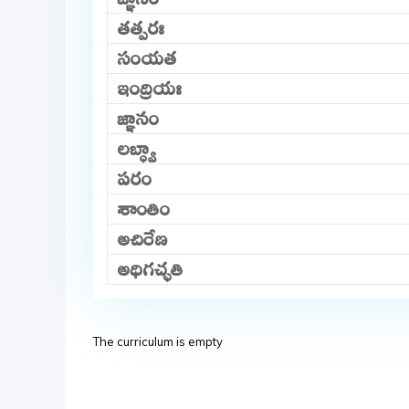
తత్పరః
సంయత
ఇంద్రియః
జ్ఞానం
లబ్ధ్వా
పరం
శాంతిం
అచిరేణ
అధిగచ్ఛతి
The curriculum is empty