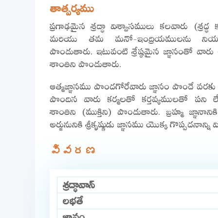
తాత్పర్యము
ప్రగాఢమైన శ్రద్ధా విశ్వాసములు కలవారు (శ్రద్ధ
మరియు తమ మనో-ఇంద్రియములను నియంత్రణ
పొందుతారు. ఇటువంటి శ్రేష్ఠమైన జ్ఞానంతో వా
శాంతిని పొందుతారు.
ఆత్మజ్ఞానము పొందగోరేవారు జ్ఞానం పొందే వరకు 
పొందిన వారు కర్మలతో కర్తవ్యములతో పని ల
శాంతిని (ముక్తిని) పొందుతారు. బ్రహ్మ జ్ఞానాన
అర్జునునికి శ్రీకృష్ణుడు జ్ఞానము యొక్క గొప్పదనాన్ని
వివరణ
శ్రద్ధావాన్
లభతే
జ్ఞానం