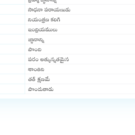
సాధనా పరాయణుడు
నియంత్రణ కలిగి
ఇంద్రియములు
జ్ఞానాన్ని
పొంది
పరం అత్యున్నతమైన
శాంతిని
తత్ క్షణమే
పొందుతాడు