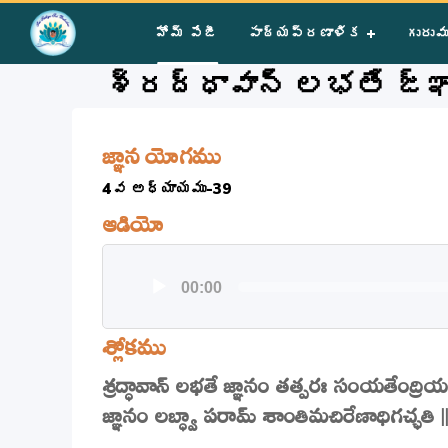
Home
»
Courses
»
Group III
»
Year I
»
Prayer
»
శ్రద్ధావాన్ 
హోమ్ పేజీ
పాఠ్యప్రణాళిక
గురువ
శ్రద్ధావాన్ లభతే జ్ఞ
జ్ఞాన యోగము
4వ అధ్యాయము-39
ఆడియో
Audio
00:00
Player
శ్లోకము
శ్రద్ధావాన్ లభతే జ్ఞానం తత్పరః సంయతేంద్రియ
జ్ఞానం లబ్ధ్వా పరామ్ శాంతిమచిరేణాధిగచ్ఛతి ||