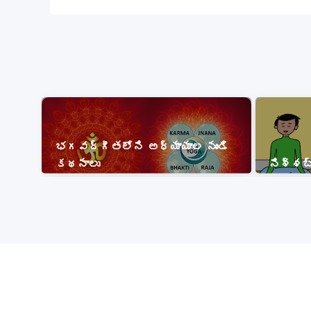
భగవద్గీతలోని అధ్యాయాల నుండి
కథనాలు
నిశ్శ