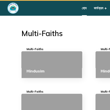
Home
»
Courses
»
Students
»
Group III
»
Multi-Faiths
হোম
কার্যক্রম
Multi-Faiths
Multi-Faiths
Multi-
Hindusim
Hind
Multi-Faiths
Multi-