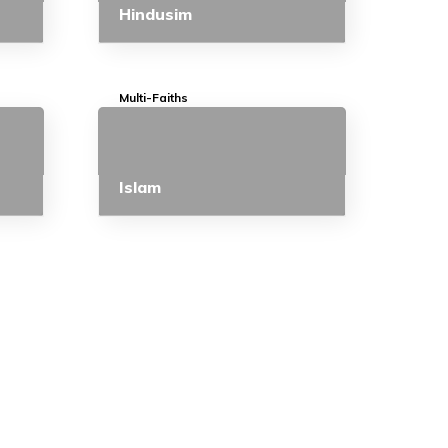
Hindusim
Multi-Faiths
Islam