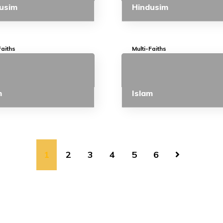
usim
Hindusim
Faiths
Multi-Faiths
m
Islam
1
2
3
4
5
6