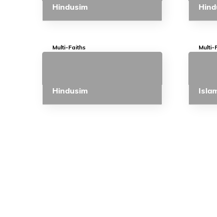
Hindusim
Hind
Multi-Faiths
Multi-
Hindusim
Isla