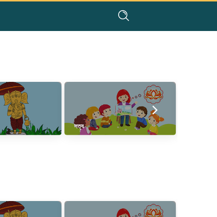
সত্য
করাগ্রে বসতে