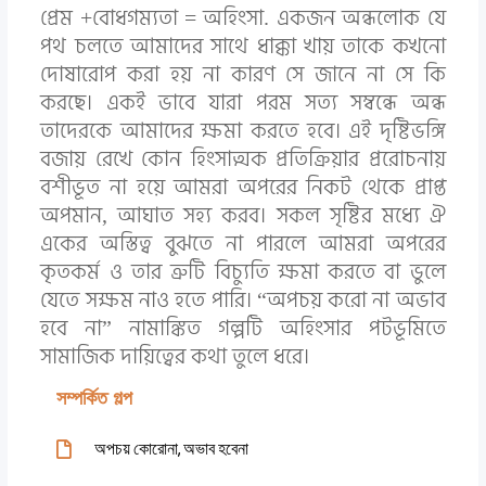
প্রেম +বোধগম্যতা = অহিংসা. একজন অন্ধলোক যে
পথ চলতে আমাদের সাথে ধাক্কা খায় তাকে কখনো
দোষারোপ করা হয় না কারণ সে জানে না সে কি
করছে। একই ভাবে যারা পরম সত্য সম্বন্ধে অন্ধ
তাদেরকে আমাদের ক্ষমা করতে হবে। এই দৃষ্টিভঙ্গি
বজায় রেখে কোন হিংসাত্মক প্রতিক্রিয়ার প্ররোচনায়
বশীভূত না হয়ে আমরা অপরের নিকট থেকে প্রাপ্ত
অপমান, আঘাত সহ্য করব। সকল সৃষ্টির মধ্যে ঐ
একের অস্তিত্ব বুঝতে না পারলে আমরা অপরের
কৃতকর্ম ও তার ত্রুটি বিচ্যুতি ক্ষমা করতে বা ভুলে
যেতে সক্ষম নাও হতে পারি। “অপচয় করো না অভাব
হবে না” নামাঙ্কিত গল্পটি অহিংসার পটভূমিতে
সামাজিক দায়িত্বের কথা তুলে ধরে।
সম্পর্কিত গল্প
অপচয় কোরোনা, অভাব হবেনা