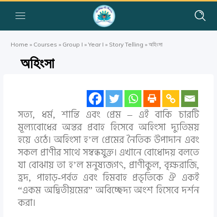
Home
»
Courses
»
Group I
»
Year I
»
Story Telling
»
অহিংসা
অহিংসা
সত্য, ধর্ম, শান্তি এবং প্রেম – এই বাকি চারটি
মূল্যবোধের অন্তর প্রবাহ হিসেবে অহিংসা দ্যুতিময়
হয়ে ওঠে। অহিংসা হ’ল প্রেমের নৈতিক উপাদান এবং
সকল প্রাণীর সাথে সম্বন্ধযুক্ত। এখানে বোধোদয় বলতে
যা বোঝায় তা হ’ল মনুষ্যজগৎ, প্রাণীকুল, বৃক্ষরাজি,
হ্রদ, পাহাড়-পর্বত এবং হিমবাহ প্রভৃতিকে ঐ একই
“একম অদ্বিতীয়মের” অবিচ্ছেদ্য অংশ হিসেবে দর্শন
করা।