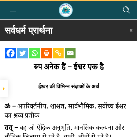
सर्वधर्म प्रार्थना
Home
»
Courses
»
Group I
»
Year II
»
Group Singing
»
सर्वधर्म प्रार्थना
गतिविधि
रूप अनेक हैं – ईश्वर एक है
चित्र वर्णन
अग्रिम पठन
ईश्वर की विभिन्न संज्ञाओं के अर्थ
रूप अनेक हैं –
ईश्वर एक है
ॐ –
अपरिवर्तनीय, शाश्वत, सार्वभौमिक, सर्वोच्च ईश्वर
का श्रव्य प्रतीक।
सहायक शिक्षण सामग्री
तत् –
वह जो ऐंद्रिक अनुभूति, मानसिक कल्पना और
चित्र प्रस्तुति