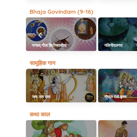
Bhaja Govindam (9-16)
भगवद् गीता किञ्चिदधीता
नलिनीदलगत
सामूहिक गान
जय-जय रामा
गोपाल राधे कृष्ण
कथा काल