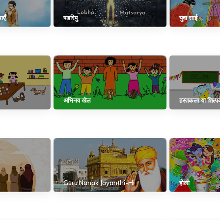
ाएँ
षडरिपु
युवा साई
अभिनय खेल
हस्तकला या शिल्
Guru Nanak Jayanthi-Hi
होली