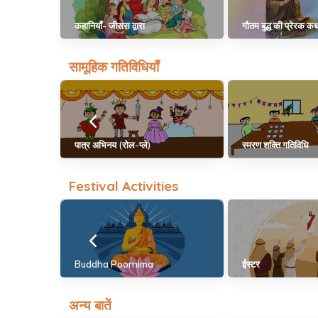
कहानियाँ- जीसस द्वारा
गौतम बुद्ध की प्रेरक कथ
सामूहिक गतिविधियाँ
पात्र अभिनय (रोल-प्ले)
स्मरण शक्ति गतिविधि
Festival Activities
Buddha Poornima
ईस्टर
अन्य बातें