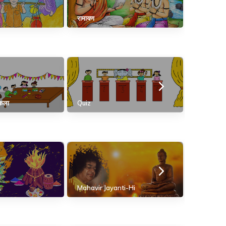
रामायण
पकला
Quiz
School 
Mahavir Jayanti-Hi
नागपंचमी