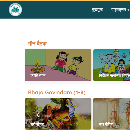
Home
»
Group ii year ii hi
मुखपृष्ठ
पाठ्यक्रम
मौन बैठक
ज्योति ध्यान
निर्देशित मानसिक चित्
Bhaja Govindam (1-8)
श्री शंकरा
भज गोविन्दं