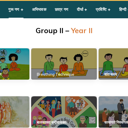
गुरू गण
अभिभावक
छात्र गण
दीर्घा
प्रविष्टि
हिन्दी
Group II –
Year II
रण
Breathing Technique
शांत समय
बालस्तावत् क्रीडासक्तः
सत्संगत्वे निस्संगत्व