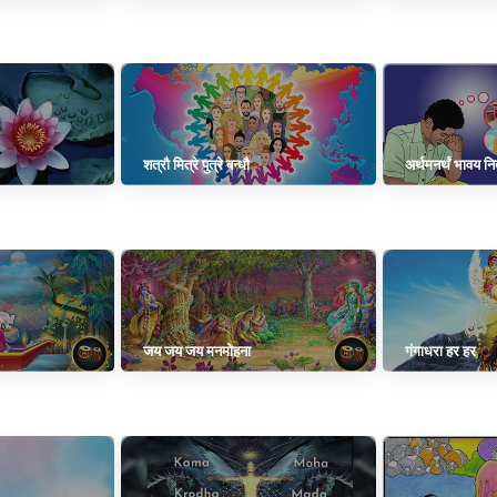
शत्रौ मित्रे पुत्रे बन्धौ
अर्थमनर्थं भावय नित
जय जय जय मनमोहना
गंगाधरा हर हर