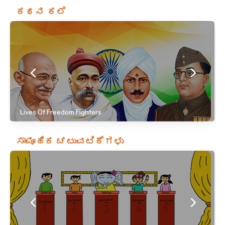
ಕಥನ ಕಲೆ
Lives Of Freedom Fighters
ಸಾಮೂಹಿಕ ಚಟುವಟಿಕೆಗಳು