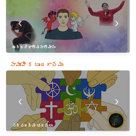
ఉద్ధరేదాత్మనాత్మానం
సామూహిక బృందగానము
సర్వధర్మ భజనలు