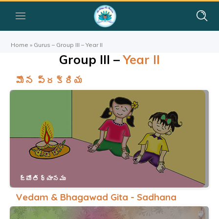
Home
»
Gurus – Group III – Year II
Group III –
Year II
మౌన ప్రక్రియ
జ్యోతి ధ్యానము
Vedam & Bhagawad Gita - Sadhana