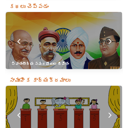
కథలు చెప్పడం
స్వాతంత్ర్య సమరయోధుల జీవితం
సామూహిక కార్యక్రమాలు