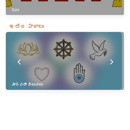
Quiz
ఇతర పాఠాలు
మానవతా విలువలు