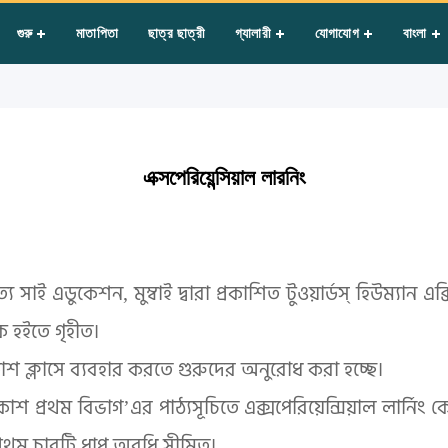
ন্সিয়াল লারনিং
গুরু
মাতাপিতা
ছাত্র ছাত্রী
গ্যালারী
যোগাযোগ
বাংলা
এক্সপেরিয়েন্সিয়াল লারনিং
সাই এডুকেশন, মুম্বাই দ্বারা প্রকাশিত টুওয়ার্ডস্ হিউম্যান এক্
তক হইতে গৃহীত।
কাশ ক্লাসে ব্যবহার করতে গুরুদের অনুরোধ করা হচ্ছে।
াশ প্রথম বিভাগ’এর পাঠ্যসূচিতে এক্সপেরিয়েন্সিয়াল লার্নিং কেব
প্রথম চারটি ধাপ অবধি সীমিত।