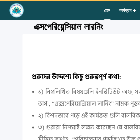
Home
»
Courses
»
Group I
»
Year III
»
Miscellaneous
»
এক্সপেরিয়ে
হোম
কার্যক্রম
এক্সপেরিয়েন্সিয়াল লারনিং
গুরুদের উদ্দেশ্যে কিছু গুরুত্বপূর্ণ কথা:
১) নিম্নলিখিত বিষয়গুলি ইনস্টিটিউট অফ্ সত্য 
ভাগ , “এক্সপেরিয়েন্সিয়াল লার্নিং” নামক পুস্
২) বিশদভাবে পড়ে এই কার্যক্রম গুলি বালবি
৩) গুরুরা নিশ্চয়ই লক্ষ্য করেছেন যে বালবিক
সীমিত অর্থাৎ, “পরিচালনার পদ্ধতি”তে উক্ত 