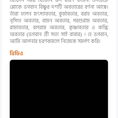
যেকোন সময় যেকোন রূপ ধারণ করেন। উপরোক্ত
শ্লোকে ভগবান বিষ্ণুর দশটি অবতারের বর্ণনা আছে।
তাঁরা হলেন মৎস্যাবতার, কূর্মাবতার, বরাহ অবতার,
নৃসিংহ অবতার, বামন অবতার, পরশুরাম অবতার,
রামাবতার, বলরাম অবতার, কৃষ্ণাবতার ও কল্কি
অবতার (ভগবান শ্রী সত্য সাই বাবার) । হে ভগবান,
আমি আপনার চরণকমলে নিজেকে সমর্পণ করি।
ভিডিও