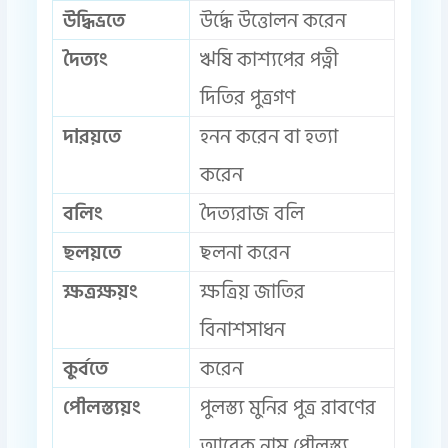
উদ্ধিভ্রতে
উর্দ্ধে উত্তোলন করেন
দৈত্যং
ঋষি কাশ্যপের পত্নী
দিতির পুত্রগণ
দারয়তে
হনন করেন বা হত্যা
করেন
বলিং
দৈত্যরাজ বলি
ছলয়তে
ছলনা করেন
ক্ষত্রক্ষয়ং
ক্ষত্রিয় জাতির
বিনাশ‌সাধন
কুর্বতে
করেন
পৌলস্ত্যয়ং
পুলস্ত্য মুনির পুত্র রাবণের
আরেক নাম পৌলস্ত্য