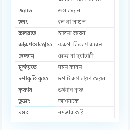
জয়তে
জয় করেন
হলং
হল বা লাঙল
কলয়তে
চালনা করেন
কারুণ্যমাতণ্বতে
করুণা বিতরণ করেন
ম্লেচ্ছান্
ম্লেচ্ছ বা দুরাচারী
মূর্চ্ছয়তে
দমন করেন
দশাকৃতি কৃতে
দশটি রূপ ধারণ করেন
কৃষ্ণায়
ভগবান কৃষ্ণ
তুভ্যং
আপনাকে
নমঃ
নমস্কার করি