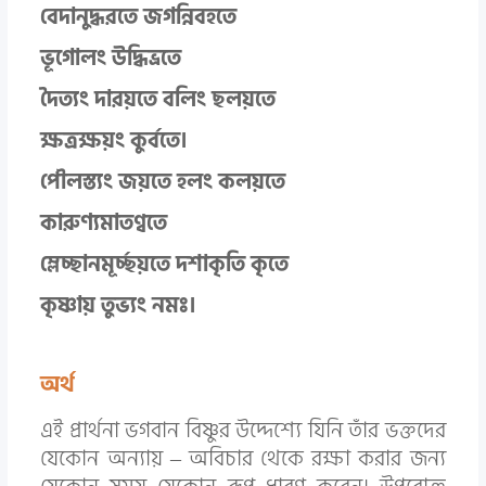
বেদানুদ্ধরতে জগন্নিবহতে
ভূগোলং উদ্ধিভ্রতে
দৈত্যং দারয়তে বলিং ‌ছলয়তে
ক্ষত্রক্ষয়ং কুর্বতে।
পৌলস্ত্যং জয়তে হলং কলয়তে
কারুণ্যমাতণ্বতে
ম্লেচ্ছানমূর্চ্ছয়তে দশাকৃতি কৃতে
কৃষ্ণায় তুভ্যং নমঃ।
অর্থ
এই প্রার্থনা ভগবান‌ বিষ্ণুর উদ্দেশ্যে যিনি তাঁর ভক্তদের
যেকোন অন্যায় – অবিচার থেকে রক্ষা করার জন্য