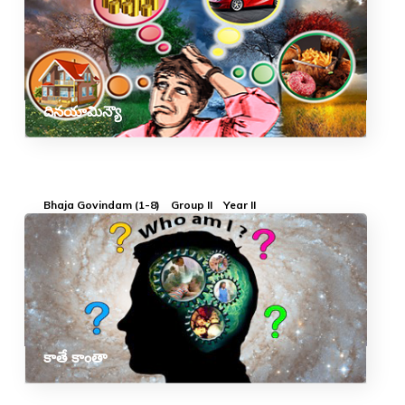
దినయామిన్యౌ
Bhaja Govindam (1-8)
Group II
Year II
కాతే కాంతా