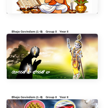
All Slokas -Group II
Bhaja Govindam (1-8)
Group II
Year II
యోగరతో వా భోగరతో వా
Bhaja Govindam (1-8)
Group II
Year II