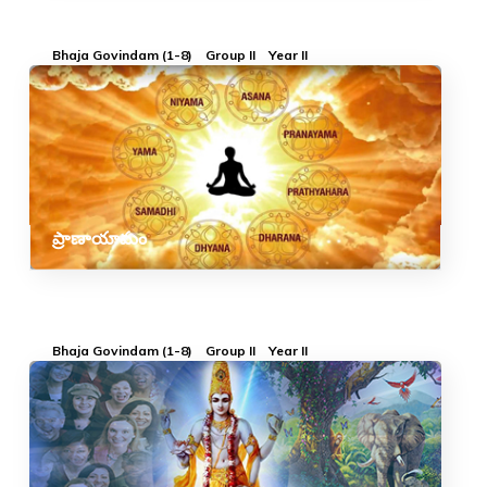
Bhaja Govindam (1-8)
Group II
Year II
ప్రాణాయామం
Bhaja Govindam (1-8)
Group II
Year II