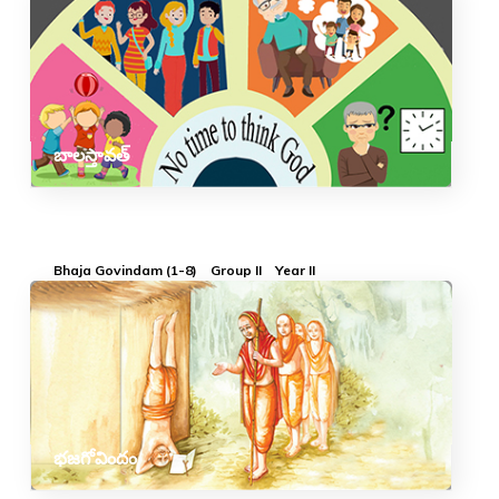
బాలస్తావత్
Bhaja Govindam (1-8)
Group II
Year II
భజగోవిందం