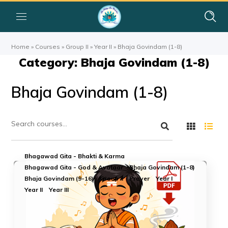
Home
»
Courses
»
Group II
»
Year II
»
Bhaja Govindam (1-8)
Category: Bhaja Govindam (1-8)
Bhaja Govindam (1-8)
Bhagawad Gita - Bhakti & Karma
Bhagawad Gita - God & Avataar
Bhaja Govindam (1-8)
Bhaja Govindam (9-16)
Group II
Prayer
Year I
Year II
Year III