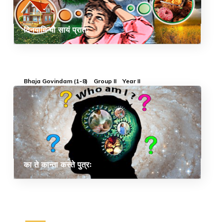
दिनयामिन्यौ सायं प्रातः
Bhaja Govindam (1-8)
Group II
Year II
का ते कान्ता कस्ते पुत्रः