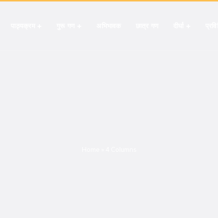
पाठ्यक्रम
गुरू गण
अभिभावक
छात्र गण
दीर्घा
प्रविष
Home
»
4 Columns