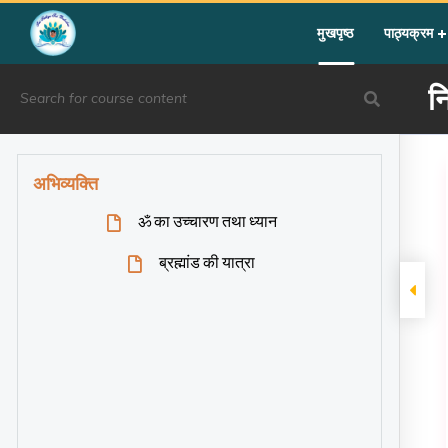
Home
»
Courses
»
Group III
»
Year I
»
Silent Sitting
»
निर्देशित 
मुखपृष्ठ
पाठ्यक्रम
न
अभिव्यक्ति
ॐ का उच्चारण तथा ध्यान
ब्रह्मांड की यात्रा